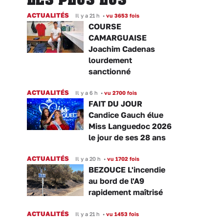
ACTUALITÉS
Il y a 21 h
•
vu 3653 fois
COURSE
CAMARGUAISE
Joachim Cadenas
lourdement
sanctionné
ACTUALITÉS
Il y a 6 h
•
vu 2700 fois
FAIT DU JOUR
Candice Gauch élue
Miss Languedoc 2026
le jour de ses 28 ans
ACTUALITÉS
Il y a 20 h
•
vu 1702 fois
BEZOUCE L'incendie
au bord de l'A9
rapidement maîtrisé
ACTUALITÉS
Il y a 21 h
•
vu 1453 fois