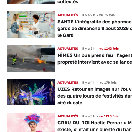
collectés
ACTUALITÉS
Il y a 2 h
•
vu 75 fois
SANTÉ L’intégralité des pharmac
garde ce dimanche 9 août 2026 
le Gard
ACTUALITÉS
Il y a 3 h
•
vu 1143 fois
NÎMES Un bus prend feu : l'agent
propreté intervient avec sa lance
ACTUALITÉS
Il y a 4 h
•
vu 179 fois
UZÈS Retour en images sur l'ouv
des quatre jours de festivités da
cité ducale
ACTUALITÉS
Il y a 5 h
•
vu 1216 fois
GRAU-DU-ROI Noëlle Perna : « M
existé, c' était une cliente du bar