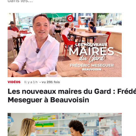
dans les…
VIDÉOS
Il y a 1 h
•
vu 291 fois
Les nouveaux maires du Gard : Frédé
Meseguer à Beauvoisin