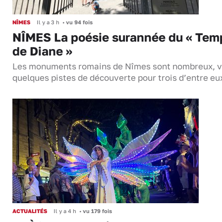
NÎMES
Il y a 3 h
•
vu 94 fois
NÎMES La poésie surannée du « Tem
de Diane »
Les monuments romains de Nîmes sont nombreux, v
quelques pistes de découverte pour trois d’entre eu
ACTUALITÉS
Il y a 4 h
•
vu 179 fois