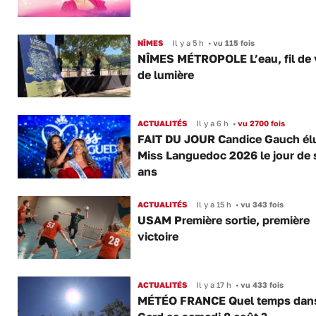
NÎMES
Il y a 5 h
•
vu 115 fois
NÎMES MÉTROPOLE L’eau, fil de v
de lumière
ACTUALITÉS
Il y a 6 h
•
vu 2700 fois
FAIT DU JOUR Candice Gauch él
Miss Languedoc 2026 le jour de 
ans
ACTUALITÉS
Il y a 15 h
•
vu 343 fois
USAM Première sortie, première
victoire
ACTUALITÉS
Il y a 17 h
•
vu 433 fois
MÉTÉO FRANCE Quel temps dans