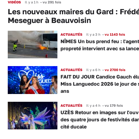
VIDÉOS
Il y a 1 h
•
vu 291 fois
Les nouveaux maires du Gard : Frédé
Meseguer à Beauvoisin
ACTUALITÉS
Il y a 3 h
•
vu 1143 fois
NÎMES Un bus prend feu : l'agent
propreté intervient avec sa lance
ACTUALITÉS
Il y a 6 h
•
vu 2700 fois
FAIT DU JOUR Candice Gauch él
Miss Languedoc 2026 le jour de 
ans
ACTUALITÉS
Il y a 4 h
•
vu 179 fois
UZÈS Retour en images sur l'ouv
des quatre jours de festivités da
cité ducale