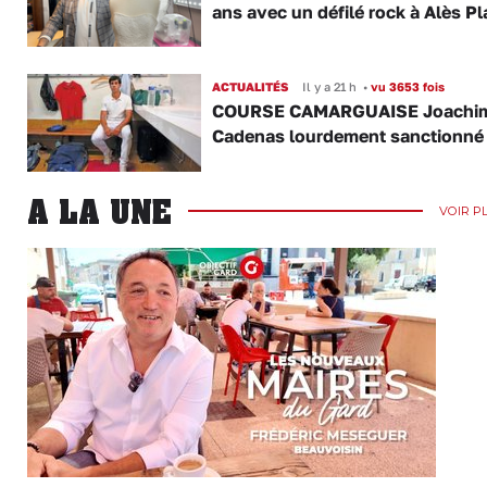
ans avec un défilé rock à Alès P
ACTUALITÉS
Il y a 21 h
•
vu 3653 fois
COURSE CAMARGUAISE Joachi
Cadenas lourdement sanctionné
A LA UNE
VOIR P