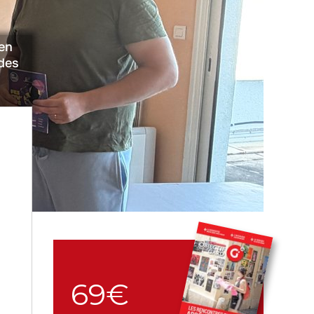
en
 des
69€