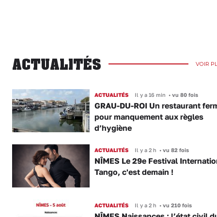
ACTUALITÉS
VOIR P
ACTUALITÉS
Il y a 16 min
•
vu 80 fois
GRAU-DU-ROI Un restaurant fer
pour manquement aux règles
d’hygiène
ACTUALITÉS
Il y a 2 h
•
vu 82 fois
NÎMES Le 29e Festival Internatio
Tango, c'est demain !
ACTUALITÉS
Il y a 2 h
•
vu 210 fois
NÎMES Naissances : l’état civil d