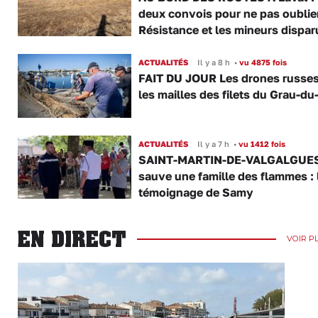
deux convois pour ne pas oublier
Résistance et les mineurs dispar
ACTUALITÉS
Il y a 8 h
•
vu 4875 fois
FAIT DU JOUR Les drones russe
les mailles des filets du Grau-du
ACTUALITÉS
Il y a 7 h
•
vu 1412 fois
SAINT-MARTIN-DE-VALGALGUES 
sauve une famille des flammes : 
témoignage de Samy
EN DIRECT
VOIR P