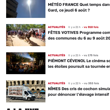
MÉTÉO FRANCE Quel temps dans
Gard, ce jeudi 6 août ?
ACTUALITÉS
Il y a 21 h
•
vu 918 fois
FÊTES VOTIVES Programme com
des communes du 6 au 9 août 2
ACTUALITÉS
Il y a 21 h
•
vu 175 fois
PIÉMONT CÉVENOL Le cinéma s
les étoiles poursuit sa tournée e
ACTUALITÉS
Il y a 22 h
•
vu 353 fois
NÎMES Des cris de cochon simul
pour dénoncer l’élevage intensif