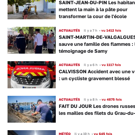
SAINT-JEAN-DU-PIN Les habitan
mettent la main à la pâte pour
transformer la cour de l'école
ACTUALITÉS
Il y a 7 h
•
vu 1412 fois
SAINT-MARTIN-DE-VALGALGUES 
sauve une famille des flammes : 
témoignage de Samy
ACTUALITÉS
Il y a 6 h
•
vu 1117 fois
CALVISSON Accident avec une v
: un cycliste gravement blessé
ACTUALITÉS
Il y a 8 h
•
vu 4875 fois
FAIT DU JOUR Les drones russe
les mailles des filets du Grau-du
MÉTÉO
Il y a 19 h
•
vu 645 fois