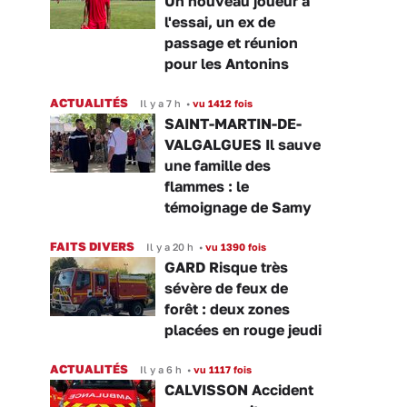
Un nouveau joueur à
l'essai, un ex de
passage et réunion
pour les Antonins
ACTUALITÉS
Il y a 7 h
•
vu 1412 fois
SAINT-MARTIN-DE-
VALGALGUES Il sauve
une famille des
flammes : le
témoignage de Samy
FAITS DIVERS
Il y a 20 h
•
vu 1390 fois
GARD Risque très
sévère de feux de
forêt : deux zones
placées en rouge jeudi
ACTUALITÉS
Il y a 6 h
•
vu 1117 fois
CALVISSON Accident