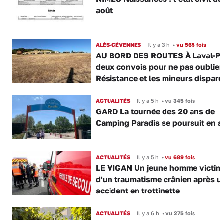
août
ALÈS-CÉVENNES
Il y a 3 h
•
vu 565 fois
AU BORD DES ROUTES À Laval-P
deux convois pour ne pas oublier
Résistance et les mineurs dispar
ACTUALITÉS
Il y a 5 h
•
vu 345 fois
GARD La tournée des 20 ans de
Camping Paradis se poursuit en 
ACTUALITÉS
Il y a 5 h
•
vu 689 fois
LE VIGAN Un jeune homme victi
d'un traumatisme crânien après 
accident en trottinette
ACTUALITÉS
Il y a 6 h
•
vu 275 fois