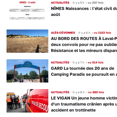
ACTUALITÉS
Il y a 5 h
•
vu 297 fois
NÎMES Naissances : l’état civil d
août
ALÈS-CÉVENNES
Il y a 6 h
•
vu 1163 fois
AU BORD DES ROUTES À Laval-P
deux convois pour ne pas oublier
Résistance et les mineurs dispar
ACTUALITÉS
Il y a 7 h
•
vu 514 fois
GARD La tournée des 20 ans de
Camping Paradis se poursuit en 
ACTUALITÉS
Il y a 8 h
•
vu 880 fois
LE VIGAN Un jeune homme victi
d'un traumatisme crânien après 
accident en trottinette