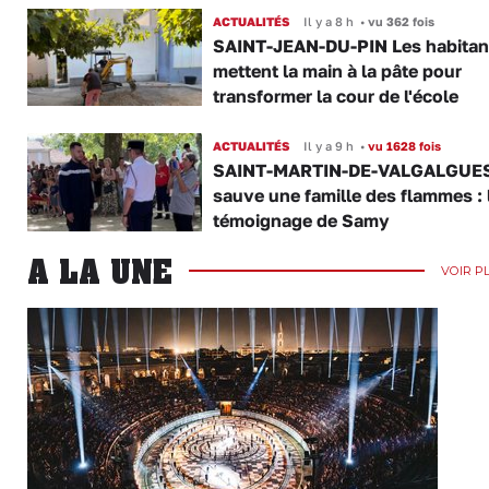
ACTUALITÉS
Il y a 8 h
•
vu 362 fois
SAINT-JEAN-DU-PIN Les habitan
mettent la main à la pâte pour
transformer la cour de l'école
ACTUALITÉS
Il y a 9 h
•
vu 1628 fois
SAINT-MARTIN-DE-VALGALGUES 
sauve une famille des flammes : 
témoignage de Samy
A LA UNE
VOIR P