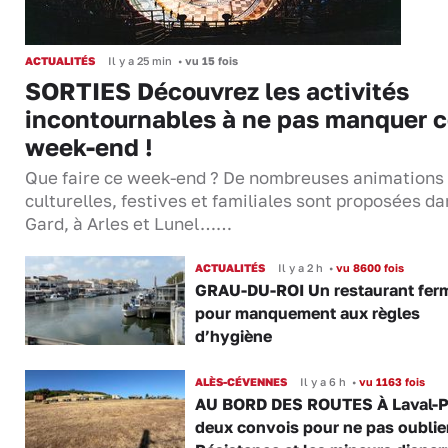
ACTUALITÉS
Il y a 25 min
•
vu 15 fois
SORTIES Découvrez les activités
incontournables à ne pas manquer 
week-end !
Que faire ce week-end ? De nombreuses animations
culturelles, festives et familiales sont proposées da
Gard, à Arles et Lunel……
ACTUALITÉS
Il y a 2 h
•
vu 8600 fois
GRAU-DU-ROI Un restaurant fer
pour manquement aux règles
d’hygiène
ALÈS-CÉVENNES
Il y a 6 h
•
vu 1163 fois
AU BORD DES ROUTES À Laval-P
deux convois pour ne pas oublier