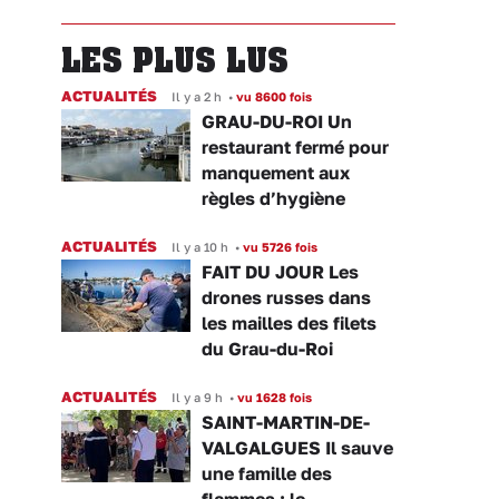
LES PLUS LUS
ACTUALITÉS
Il y a 2 h
•
vu 8600 fois
GRAU-DU-ROI Un
restaurant fermé pour
manquement aux
règles d’hygiène
ACTUALITÉS
Il y a 10 h
•
vu 5726 fois
FAIT DU JOUR Les
drones russes dans
les mailles des filets
du Grau-du-Roi
ACTUALITÉS
Il y a 9 h
•
vu 1628 fois
SAINT-MARTIN-DE-
VALGALGUES Il sauve
une famille des
flammes : le