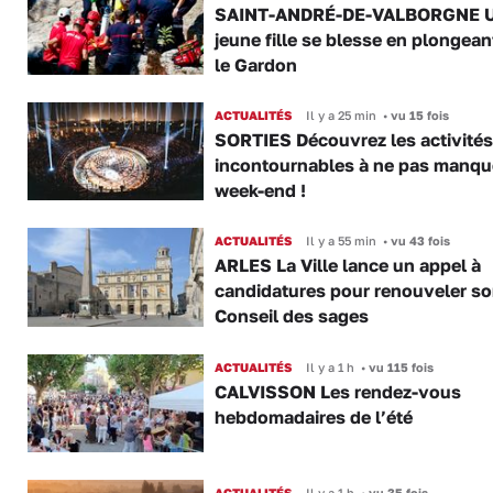
SAINT-ANDRÉ-DE-VALBORGNE 
jeune fille se blesse en plongea
le Gardon
ACTUALITÉS
Il y a 25 min
•
vu 15 fois
SORTIES Découvrez les activités
incontournables à ne pas manqu
week-end !
ACTUALITÉS
Il y a 55 min
•
vu 43 fois
ARLES La Ville lance un appel à
candidatures pour renouveler s
Conseil des sages
ACTUALITÉS
Il y a 1 h
•
vu 115 fois
CALVISSON Les rendez-vous
hebdomadaires de l’été
ACTUALITÉS
Il y a 1 h
•
vu 35 fois