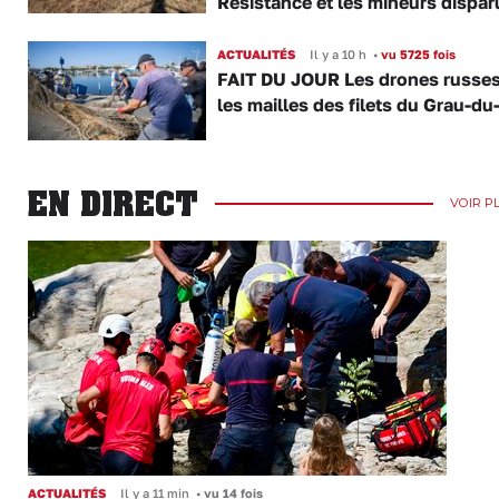
Résistance et les mineurs dispar
ACTUALITÉS
Il y a 10 h
•
vu 5725 fois
FAIT DU JOUR Les drones russe
les mailles des filets du Grau-du
EN DIRECT
VOIR P
ACTUALITÉS
Il y a 11 min
•
vu 14 fois