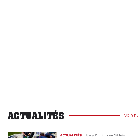
ACTUALITÉS
VOIR P
ACTUALITÉS
Il y a 11 min
•
vu 14 fois