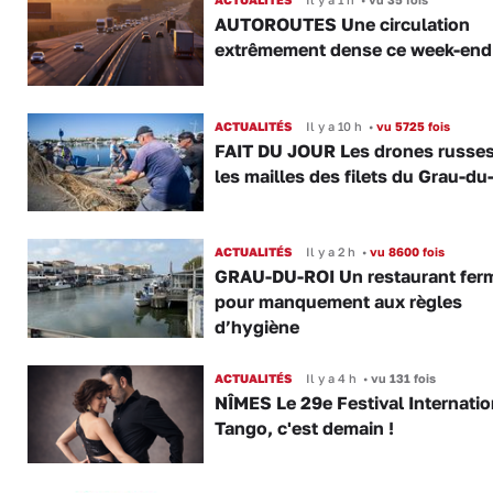
AUTOROUTES Une circulation
extrêmement dense ce week-end
ACTUALITÉS
Il y a 10 h
•
vu 5725 fois
FAIT DU JOUR Les drones russe
les mailles des filets du Grau-du
ACTUALITÉS
Il y a 2 h
•
vu 8600 fois
GRAU-DU-ROI Un restaurant fer
pour manquement aux règles
d’hygiène
ACTUALITÉS
Il y a 4 h
•
vu 131 fois
NÎMES Le 29e Festival Internatio
Tango, c'est demain !