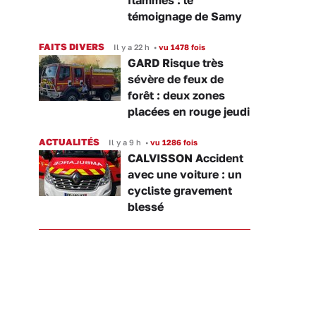
témoignage de Samy
FAITS DIVERS
Il y a 22 h
•
vu 1478 fois
GARD Risque très
sévère de feux de
forêt : deux zones
placées en rouge jeudi
ACTUALITÉS
Il y a 9 h
•
vu 1286 fois
CALVISSON Accident
avec une voiture : un
cycliste gravement
blessé