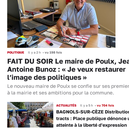
POLITIQUE
Il y a 2 h
•
vu 198 fois
FAIT DU SOIR Le maire de Poulx, Je
Antoine Bunoz : « Je veux restaurer
l’image des politiques »
Le nouveau maire de Poulx se confie sur ses premie
à la mairie et ses ambitions pour la commune.
ACTUALITÉS
Il y a 5 h
•
vu 704 fois
BAGNOLS-SUR-CÈZE Distributio
tracts : Place publique dénonce 
atteinte à la liberté d'expression