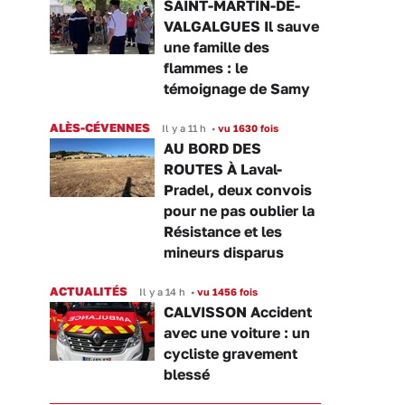
SAINT-MARTIN-DE-
VALGALGUES Il sauve
une famille des
flammes : le
témoignage de Samy
ALÈS-CÉVENNES
Il y a 11 h
•
vu 1630 fois
AU BORD DES
ROUTES À Laval-
Pradel, deux convois
pour ne pas oublier la
Résistance et les
mineurs disparus
ACTUALITÉS
Il y a 14 h
•
vu 1456 fois
CALVISSON Accident
avec une voiture : un
cycliste gravement
blessé