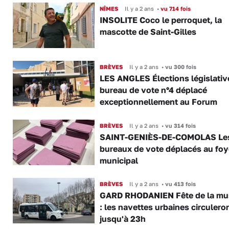
NÎMES
Il y a 2 ans
•
vu 714 fois
INSOLITE Coco le perroquet, la
mascotte de Saint-Gilles
BRÈVES
Il y a 2 ans
•
vu 300 fois
LES ANGLES Élections législative
bureau de vote n°4 déplacé
exceptionnellement au Forum
BRÈVES
Il y a 2 ans
•
vu 314 fois
SAINT-GENIÈS-DE-COMOLAS Le
bureaux de vote déplacés au foy
municipal
BRÈVES
Il y a 2 ans
•
vu 413 fois
GARD RHODANIEN Fête de la mu
: les navettes urbaines circulero
jusqu'à 23h