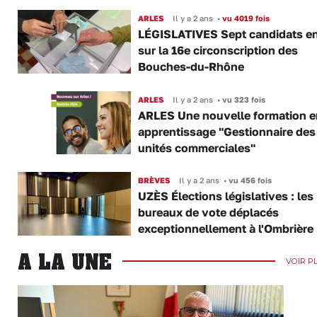
ARLES
Il y a 2 ans
•
vu 4019 fois
LÉGISLATIVES Sept candidats en
sur la 16e circonscription des
Bouches-du-Rhône
ARLES
Il y a 2 ans
•
vu 323 fois
ARLES Une nouvelle formation e
apprentissage "Gestionnaire des
unités commerciales"
BRÈVES
Il y a 2 ans
•
vu 456 fois
UZÈS Élections législatives : les
bureaux de vote déplacés
exceptionnellement à l'Ombrière
A LA UNE
VOIR P