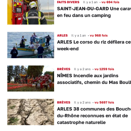
FAITS DIVERS
Il y a 1 an
•
vu 694 fois
SAINT-JEAN-DU-GARD Une cara
en feu dans un camping
ARLES
Il y a 1 an
•
vu 968 fois
ARLES Le corso du riz défilera ce
week-end
BRÈVES
Il y a 2 ans
•
vu 1259 fois
NÎMES Incendie aux jardins
associatifs, chemin du Mas Bou
BRÈVES
Il y a 2 ans
•
vu 5697 fois
ARLES 38 communes des Bouch
du-Rhône reconnues en état de
catastrophe naturelle