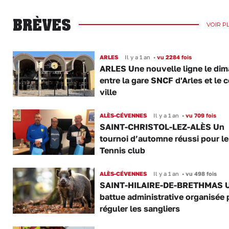
BRÈVES
VOIR P
ARLES
Il y a 1 an
•
vu 2284 fois
ARLES Une nouvelle ligne le di
entre la gare SNCF d'Arles et le c
ville
ALÈS-CÉVENNES
Il y a 1 an
•
vu 709 fois
SAINT-CHRISTOL-LEZ-ALÈS Un
tournoi d’automne réussi pour le
Tennis club
ALÈS-CÉVENNES
Il y a 1 an
•
vu 498 fois
SAINT-HILAIRE-DE-BRETHMAS 
battue administrative organisée 
réguler les sangliers