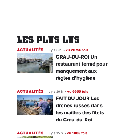
LES PLUS LUS
ACTUALITÉS
Il y a 8 h
•
vu 20756 fois
GRAU-DU-ROI Un
restaurant fermé pour
manquement aux
règles d’hygiène
ACTUALITÉS
Il y a 16 h
•
vu 6655 fois
FAIT DU JOUR Les
drones russes dans
les mailles des filets
du Grau-du-Roi
ACTUALITÉS
Il y a 15 h
•
vu 1886 fois