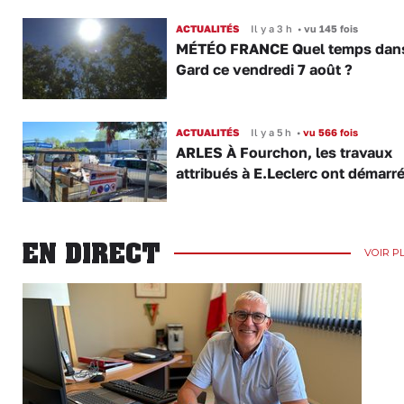
ACTUALITÉS
Il y a 3 h
•
vu 145 fois
MÉTÉO FRANCE Quel temps dans
Gard ce vendredi 7 août ?
ACTUALITÉS
Il y a 5 h
•
vu 566 fois
ARLES À Fourchon, les travaux
attribués à E.Leclerc ont démarr
EN DIRECT
VOIR P