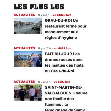
LES PLUS LUS
ACTUALITÉS
Il y a 8 h
•
vu 21336 fois
GRAU-DU-ROI Un
restaurant fermé pour
manquement aux
règles d’hygiène
ACTUALITÉS
Il y a 16 h
•
vu 6689 fois
FAIT DU JOUR Les
drones russes dans
les mailles des filets
du Grau-du-Roi
ACTUALITÉS
Il y a 15 h
•
vu 1897 fois
SAINT-MARTIN-DE-
VALGALGUES Il sauve
une famille des
flammes : le
témoignage de Samy