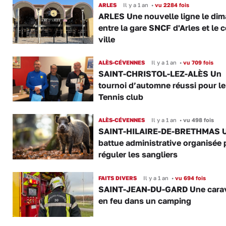
ARLES
Il y a 1 an
•
vu 2284 fois
ARLES Une nouvelle ligne le di
entre la gare SNCF d'Arles et le c
ville
ALÈS-CÉVENNES
Il y a 1 an
•
vu 709 fois
SAINT-CHRISTOL-LEZ-ALÈS Un
tournoi d’automne réussi pour le
Tennis club
ALÈS-CÉVENNES
Il y a 1 an
•
vu 498 fois
SAINT-HILAIRE-DE-BRETHMAS 
battue administrative organisée 
réguler les sangliers
FAITS DIVERS
Il y a 1 an
•
vu 694 fois
SAINT-JEAN-DU-GARD Une cara
en feu dans un camping