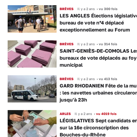
BRÈVES
Il y a 2 ans
•
vu 300 fois
LES ANGLES Élections législative
bureau de vote n°4 déplacé
exceptionnellement au Forum
BRÈVES
Il y a 2 ans
•
vu 314 fois
SAINT-GENIÈS-DE-COMOLAS Le
bureaux de vote déplacés au foy
municipal
BRÈVES
Il y a 2 ans
•
vu 413 fois
GARD RHODANIEN Fête de la mu
: les navettes urbaines circulero
jusqu'à 23h
ARLES
Il y a 2 ans
•
vu 4019 fois
LÉGISLATIVES Sept candidats en
sur la 16e circonscription des
Bouches-du-Rhône