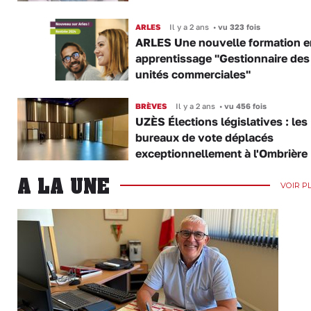
ARLES
Il y a 2 ans
•
vu 323 fois
ARLES Une nouvelle formation e
apprentissage "Gestionnaire des
unités commerciales"
BRÈVES
Il y a 2 ans
•
vu 456 fois
UZÈS Élections législatives : les
bureaux de vote déplacés
exceptionnellement à l'Ombrière
A LA UNE
VOIR P