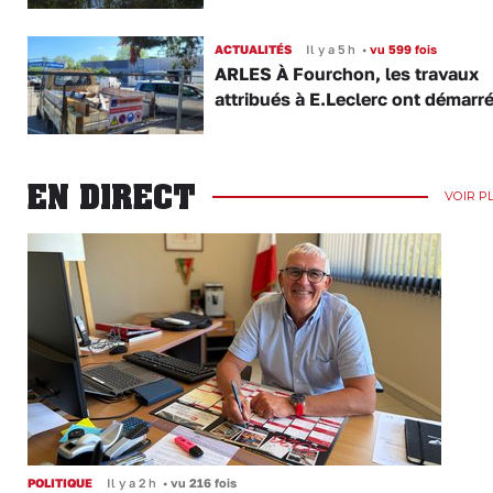
ACTUALITÉS
Il y a 5 h
•
vu 599 fois
ARLES À Fourchon, les travaux
attribués à E.Leclerc ont démarr
EN DIRECT
VOIR P
POLITIQUE
Il y a 2 h
•
vu 216 fois