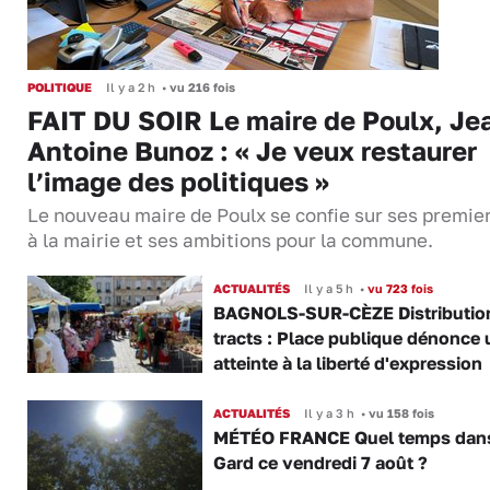
POLITIQUE
Il y a 2 h
•
vu 216 fois
FAIT DU SOIR Le maire de Poulx, Je
Antoine Bunoz : « Je veux restaurer
l’image des politiques »
Le nouveau maire de Poulx se confie sur ses premie
à la mairie et ses ambitions pour la commune.
ACTUALITÉS
Il y a 5 h
•
vu 723 fois
BAGNOLS-SUR-CÈZE Distributio
tracts : Place publique dénonce 
atteinte à la liberté d'expression
ACTUALITÉS
Il y a 3 h
•
vu 158 fois
MÉTÉO FRANCE Quel temps dans
Gard ce vendredi 7 août ?