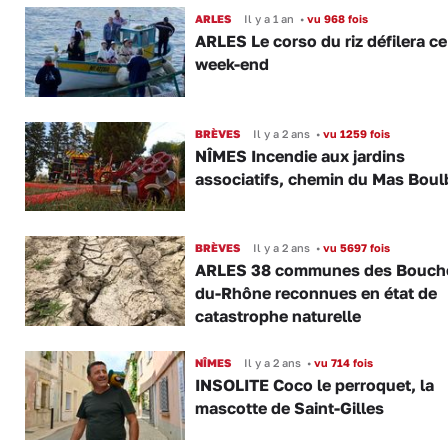
ARLES
Il y a 1 an
•
vu 968 fois
ARLES Le corso du riz défilera ce
week-end
BRÈVES
Il y a 2 ans
•
vu 1259 fois
NÎMES Incendie aux jardins
associatifs, chemin du Mas Bou
BRÈVES
Il y a 2 ans
•
vu 5697 fois
ARLES 38 communes des Bouch
du-Rhône reconnues en état de
catastrophe naturelle
NÎMES
Il y a 2 ans
•
vu 714 fois
INSOLITE Coco le perroquet, la
mascotte de Saint-Gilles