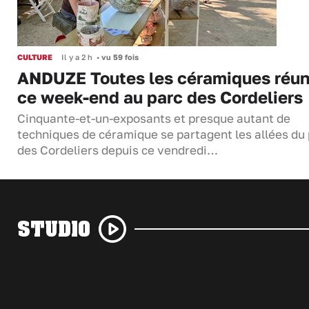
CULTURE
Il y a 2 h
•
vu 59 fois
ANDUZE Toutes les céramiques réun
ce week-end au parc des Cordeliers
Cinquante-et-un-exposants et presque autant de
techniques de céramique se partagent les allées du
des Cordeliers depuis ce vendredi…
STUDIO