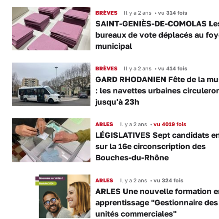
BRÈVES
Il y a 2 ans
•
vu 314 fois
SAINT-GENIÈS-DE-COMOLAS Le
bureaux de vote déplacés au foy
municipal
BRÈVES
Il y a 2 ans
•
vu 414 fois
GARD RHODANIEN Fête de la mu
: les navettes urbaines circulero
jusqu'à 23h
ARLES
Il y a 2 ans
•
vu 4019 fois
LÉGISLATIVES Sept candidats en
sur la 16e circonscription des
Bouches-du-Rhône
ARLES
Il y a 2 ans
•
vu 324 fois
ARLES Une nouvelle formation e
apprentissage "Gestionnaire des
unités commerciales"