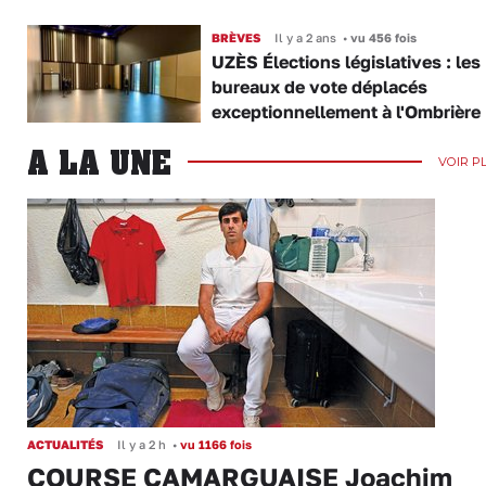
BRÈVES
Il y a 2 ans
•
vu 456 fois
UZÈS Élections législatives : les
bureaux de vote déplacés
exceptionnellement à l'Ombrière
A LA UNE
VOIR P
ACTUALITÉS
Il y a 2 h
•
vu 1166 fois
COURSE CAMARGUAISE Joachim