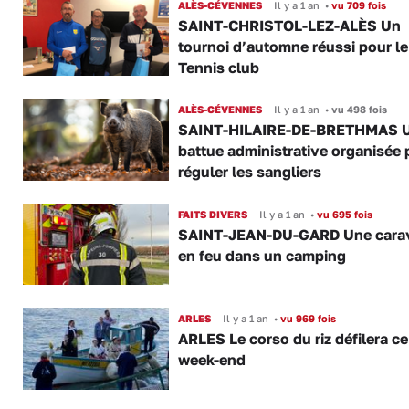
ALÈS-CÉVENNES
Il y a 1 an
•
vu 709 fois
SAINT-CHRISTOL-LEZ-ALÈS Un
tournoi d’automne réussi pour le
Tennis club
ALÈS-CÉVENNES
Il y a 1 an
•
vu 498 fois
SAINT-HILAIRE-DE-BRETHMAS 
battue administrative organisée 
réguler les sangliers
FAITS DIVERS
Il y a 1 an
•
vu 695 fois
SAINT-JEAN-DU-GARD Une cara
en feu dans un camping
ARLES
Il y a 1 an
•
vu 969 fois
ARLES Le corso du riz défilera ce
week-end