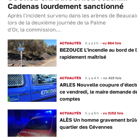
Cadenas lourdement sanctionné
Après l'incident survenu dans les arènes de Beaucai
lors de la deuxième journée de la Palme
d'Or, la commission…
ACTUALITÉS
Il y a 1 h
•
vu 864 fois
BEZOUCE L'incendie au bord de l
rapidement maîtrisé
ACTUALITÉS
Il y a 4 h
•
vu 419 fois
ARLES Nouvelle coupure d'électr
ce vendredi, le maire demande d
comptes
ACTUALITÉS
Il y a 5 h
•
vu 2152 fois
ALÈS Un homme gravement brûl
quartier des Cévennes