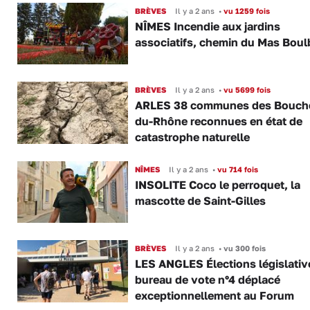
BRÈVES
Il y a 2 ans
•
vu 1259 fois
NÎMES Incendie aux jardins
associatifs, chemin du Mas Bou
BRÈVES
Il y a 2 ans
•
vu 5699 fois
ARLES 38 communes des Bouch
du-Rhône reconnues en état de
catastrophe naturelle
NÎMES
Il y a 2 ans
•
vu 714 fois
INSOLITE Coco le perroquet, la
mascotte de Saint-Gilles
BRÈVES
Il y a 2 ans
•
vu 300 fois
LES ANGLES Élections législative
bureau de vote n°4 déplacé
exceptionnellement au Forum