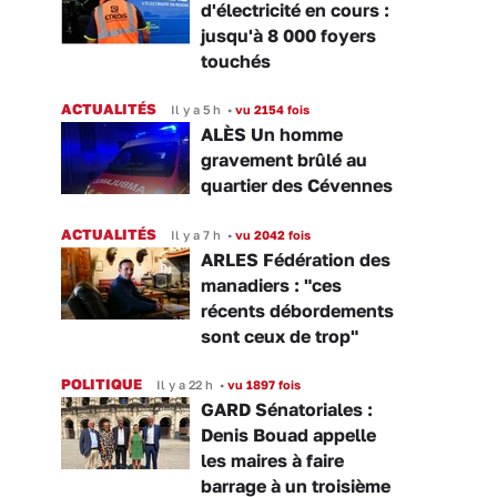
d'électricité en cours :
jusqu'à 8 000 foyers
touchés
ACTUALITÉS
Il y a 5 h
•
vu 2154 fois
ALÈS Un homme
gravement brûlé au
quartier des Cévennes
ACTUALITÉS
Il y a 7 h
•
vu 2042 fois
ARLES Fédération des
manadiers : "ces
récents débordements
sont ceux de trop"
POLITIQUE
Il y a 22 h
•
vu 1897 fois
GARD Sénatoriales :
Denis Bouad appelle
les maires à faire
barrage à un troisième