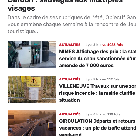
visages
Dans le cadre de ses rubriques de l’été, Objectif Gar
vous emmène chaque semaine à la rencontre de lie
touristique…
ACTUALITÉS
Il y a 3 h
•
vu 1085 fois
NÎMES Affichage des prix : la sta
service Auchan sanctionnée d’u
amende de 7 000 euros
ACTUALITÉS
Il y a 5 h
•
vu 117 fois
VILLENEUVE Travaux sur une zo
risque incendie : la mairie clarifie
situation
ACTUALITÉS
Il y a 6 h
•
vu 113 fois
CIRCULATION Départs et retours
vacances : un pic de trafic atten
week-end