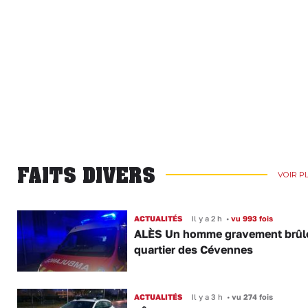
FAITS DIVERS
VOIR P
ACTUALITÉS
Il y a 2 h
•
vu 993 fois
ALÈS Un homme gravement brûl
quartier des Cévennes
ACTUALITÉS
Il y a 3 h
•
vu 274 fois