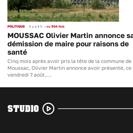
POLITIQUE
Il y a 3 h
•
vu 504 fois
MOUSSAC Olivier Martin annonce s
démission de maire pour raisons de
santé
Cinq mois après avoir pris la tête de la commune de
Moussac, Olivier Martin annonce avoir présenté, ce
vendredi 7 août,…
STUDIO