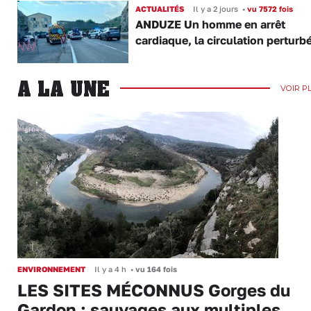
ACTUALITÉS
Il y a 2 jours
•
vu 7572 fois
ANDUZE Un homme en arrêt
cardiaque, la circulation perturb
A LA UNE
VOIR P
ENVIRONNEMENT
Il y a 4 h
•
vu 164 fois
LES SITES MÉCONNUS Gorges du
Gardon : sauvages aux multiples