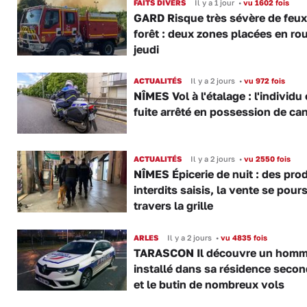
FAITS DIVERS
Il y a 1 jour
•
vu 1602 fois
GARD Risque très sévère de feux
forêt : deux zones placées en ro
jeudi
ACTUALITÉS
Il y a 2 jours
•
vu 972 fois
NÎMES Vol à l'étalage : l'individu
fuite arrêté en possession de ca
ACTUALITÉS
Il y a 2 jours
•
vu 2550 fois
NÎMES Épicerie de nuit : des pro
interdits saisis, la vente se pours
travers la grille
ARLES
Il y a 2 jours
•
vu 4835 fois
TARASCON Il découvre un hom
installé dans sa résidence secon
et le butin de nombreux vols