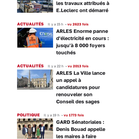
les travaux attribués à
E.Leclerc ont démarré
ACTUALITÉS
Il y a 15 h
•
vu 2623 fois
ARLES Enorme panne
d'électricité en cours :
jusqu'à 8 000 foyers
touchés
ACTUALITÉS
Il y a 22 h
•
vu 2013 fois
ARLES La Ville lance
un appel à
candidatures pour
renouveler son
Conseil des sages
POLITIQUE
Il y a 19 h
•
vu 1773 fois
GARD Sénatoriales :
Denis Bouad appelle
les maires à faire