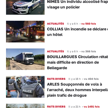
NÎMES Un individu alcoolisé fra
visage un policier
ACTUALITÉS
Il y a 6 h
•
vu 560 fois
COLLIAS Un incendie se déclare
un hôtel
ACTUALITÉS
Il y a 6 h
•
vu 366 fois
BOUILLARGUES Circulation rétab
mais difficile en direction de
Bellegarde
FAITS DIVERS
Il y a 18 h
•
vu 404 fois
ARLES Soupçonnés de vols à
l'arraché, deux hommes interpell
plein trafic de drogue
FAITS DIVERS
Il y a 21 h
•
vu 1491 fois