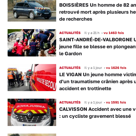
BOISSIÈRES Un homme de 82 a
retrouvé mort après plusieurs h
de recherches
ACTUALITÉS
Il y a 21 h
•
vu 1463 fois
SAINT-ANDRÉ-DE-VALBORGNE 
jeune fille se blesse en plongea
le Gardon
ACTUALITÉS
Il y a 1 jour
•
vu 1626 fois
LE VIGAN Un jeune homme victi
d'un traumatisme crânien après 
accident en trottinette
ACTUALITÉS
Il y a 1 jour
•
vu 1591 fois
CALVISSON Accident avec une v
: un cycliste gravement blessé