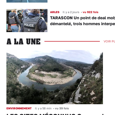
ARLES
Il y a 2 jours
•
vu 922 fois
TARASCON Un point de deal mob
démantelé, trois hommes interpe
A LA UNE
VOIR P
ENVIRONNEMENT
Il y a 58 min
•
vu 39 fois