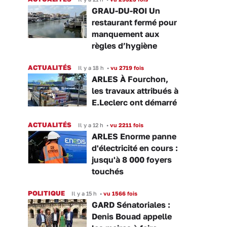
GRAU-DU-ROI Un
restaurant fermé pour
manquement aux
règles d’hygiène
ACTUALITÉS
Il y a 18 h
•
vu 2719 fois
ARLES À Fourchon,
les travaux attribués à
E.Leclerc ont démarré
ACTUALITÉS
Il y a 12 h
•
vu 2211 fois
ARLES Enorme panne
d'électricité en cours :
jusqu'à 8 000 foyers
touchés
POLITIQUE
Il y a 15 h
•
vu 1566 fois
GARD Sénatoriales :
Denis Bouad appelle