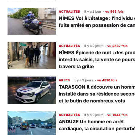
ACTUALITÉS
Il y a 1 jour
•
vu 963 fois
NÎMES Vol à l'étalage : l'individu
fuite arrêté en possession de ca
ACTUALITÉS
Il y a 2 jours
•
vu 2537 fois
NÎMES Épicerie de nuit : des pro
interdits saisis, la vente se pours
travers la grille
ARLES
Il y a 2 jours
•
vu 4810 fois
TARASCON Il découvre un hom
installé dans sa résidence secon
et le butin de nombreux vols
ACTUALITÉS
Il y a 2 jours
•
vu 7544 fois
ANDUZE Un homme en arrêt
cardiaque, la circulation perturb