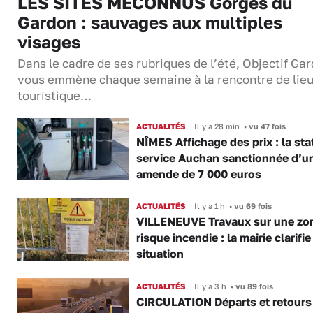
LES SITES MÉCONNUS Gorges du
Gardon : sauvages aux multiples
visages
Dans le cadre de ses rubriques de l’été, Objectif Gar
vous emmène chaque semaine à la rencontre de lie
touristique…
ACTUALITÉS
Il y a 28 min
•
vu 47 fois
NÎMES Affichage des prix : la sta
service Auchan sanctionnée d’u
amende de 7 000 euros
ACTUALITÉS
Il y a 1 h
•
vu 69 fois
VILLENEUVE Travaux sur une zo
risque incendie : la mairie clarifie
situation
ACTUALITÉS
Il y a 3 h
•
vu 89 fois
CIRCULATION Départs et retours