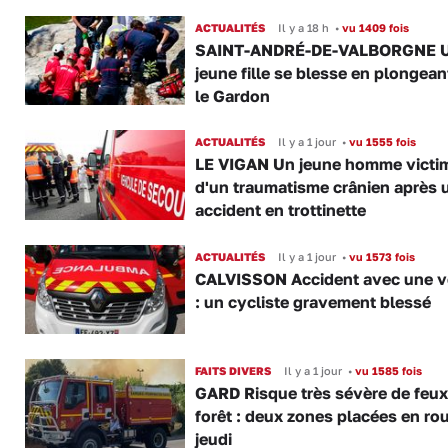
ACTUALITÉS
Il y a 18 h
•
vu 1409 fois
SAINT-ANDRÉ-DE-VALBORGNE 
jeune fille se blesse en plongea
le Gardon
ACTUALITÉS
Il y a 1 jour
•
vu 1555 fois
LE VIGAN Un jeune homme victi
d'un traumatisme crânien après 
accident en trottinette
ACTUALITÉS
Il y a 1 jour
•
vu 1573 fois
CALVISSON Accident avec une v
: un cycliste gravement blessé
FAITS DIVERS
Il y a 1 jour
•
vu 1585 fois
GARD Risque très sévère de feux
forêt : deux zones placées en ro
jeudi