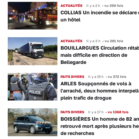
ACTUALITÉS
Il y a 2 h
•
vu 300 fois
COLLIAS Un incendie se déclare
un hôtel
ACTUALITÉS
Il y a 3 h
•
vu 281 fois
BOUILLARGUES Circulation rétab
mais difficile en direction de
Bellegarde
FAITS DIVERS
Il y a 15 h
•
vu 372 fois
ARLES Soupçonnés de vols à
l'arraché, deux hommes interpell
plein trafic de drogue
FAITS DIVERS
Il y a 17 h
•
vu 1368 fois
BOISSIÈRES Un homme de 82 a
retrouvé mort après plusieurs h
de recherches