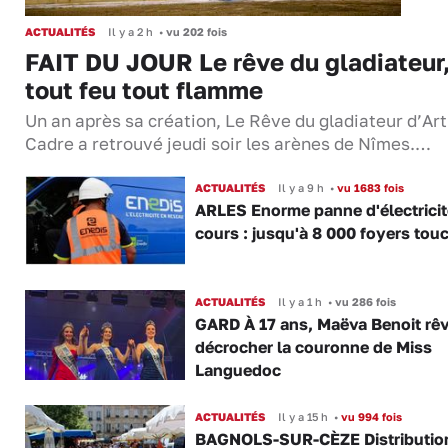
ACTUALITÉS
Il y a 2 h
•
vu 202 fois
FAIT DU JOUR Le rêve du gladiateur
tout feu tout flamme
Un an après sa création, Le Rêve du gladiateur d’Ar
Cadre a retrouvé jeudi soir les arènes de Nîmes.…
ACTUALITÉS
Il y a 9 h
•
vu 1683 fois
ARLES Enorme panne d'électricit
cours : jusqu'à 8 000 foyers tou
ACTUALITÉS
Il y a 1 h
•
vu 286 fois
GARD À 17 ans, Maëva Benoit rê
décrocher la couronne de Miss
Languedoc
ACTUALITÉS
Il y a 15 h
•
vu 994 fois
BAGNOLS-SUR-CÈZE Distributio