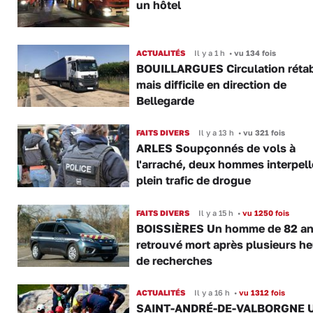
un hôtel
ACTUALITÉS
Il y a 1 h
•
vu 134 fois
BOUILLARGUES Circulation rétab
mais difficile en direction de
Bellegarde
FAITS DIVERS
Il y a 13 h
•
vu 321 fois
ARLES Soupçonnés de vols à
l'arraché, deux hommes interpell
plein trafic de drogue
FAITS DIVERS
Il y a 15 h
•
vu 1250 fois
BOISSIÈRES Un homme de 82 a
retrouvé mort après plusieurs h
de recherches
ACTUALITÉS
Il y a 16 h
•
vu 1312 fois
SAINT-ANDRÉ-DE-VALBORGNE 