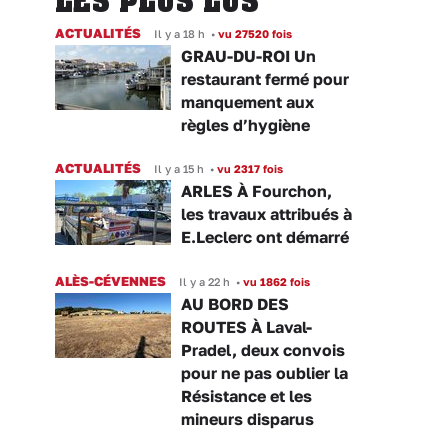
LES PLUS LUS
ACTUALITÉS
Il y a 18 h
•
vu 27520 fois
GRAU-DU-ROI Un
restaurant fermé pour
manquement aux
règles d’hygiène
ACTUALITÉS
Il y a 15 h
•
vu 2317 fois
ARLES À Fourchon,
les travaux attribués à
E.Leclerc ont démarré
ALÈS-CÉVENNES
Il y a 22 h
•
vu 1862 fois
AU BORD DES
ROUTES À Laval-
Pradel, deux convois
pour ne pas oublier la
Résistance et les
mineurs disparus