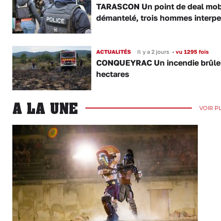
TARASCON Un point de deal mob
démantelé, trois hommes interpe
ACTUALITÉS
Il y a 2 jours
•
vu 1295 fois
CONQUEYRAC Un incendie brûle
hectares
A LA UNE
VOIR P