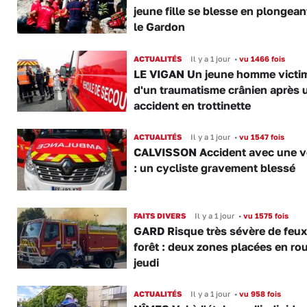
jeune fille se blesse en plongea
le Gardon
ACTUALITÉS
Il y a 1 jour
•
vu 1466 fois
LE VIGAN Un jeune homme victi
d'un traumatisme crânien après 
accident en trottinette
ACTUALITÉS
Il y a 1 jour
•
vu 1547 fois
CALVISSON Accident avec une v
: un cycliste gravement blessé
FAITS DIVERS
Il y a 1 jour
•
vu 1575 fois
GARD Risque très sévère de feux
forêt : deux zones placées en ro
jeudi
ACTUALITÉS
Il y a 1 jour
•
vu 958 fois