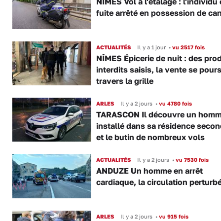
NÎMES Vol à l'étalage : l'individu
fuite arrêté en possession de ca
ACTUALITÉS
Il y a 1 jour
•
vu 2517 fois
NÎMES Épicerie de nuit : des pro
interdits saisis, la vente se pours
travers la grille
ARLES
Il y a 2 jours
•
vu 4780 fois
TARASCON Il découvre un hom
installé dans sa résidence secon
et le butin de nombreux vols
ACTUALITÉS
Il y a 2 jours
•
vu 7530 fois
ANDUZE Un homme en arrêt
cardiaque, la circulation perturb
ARLES
Il y a 2 jours
•
vu 915 fois