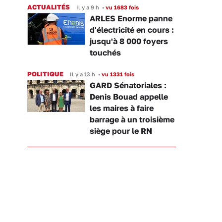
ACTUALITÉS
Il y a 9 h
•
vu 1683 fois
ARLES Enorme panne
d'électricité en cours :
jusqu'à 8 000 foyers
touchés
POLITIQUE
Il y a 13 h
•
vu 1331 fois
GARD Sénatoriales :
Denis Bouad appelle
les maires à faire
barrage à un troisième
siège pour le RN