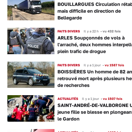
BOUILLARGUES Circulation rétab
mais difficile en direction de
Bellegarde
FAITS DIVERS
Il y a 22 h
•
vu 432 fois
ARLES Soupçonnés de vols à
l'arraché, deux hommes interpell
plein trafic de drogue
FAITS DIVERS
Il y a 1 jour
•
vu 1587 fois
BOISSIÈRES Un homme de 82 a
retrouvé mort après plusieurs h
de recherches
ACTUALITÉS
Il y a 1 jour
•
vu 1507 fois
SAINT-ANDRÉ-DE-VALBORGNE 
jeune fille se blesse en plongea
le Gardon