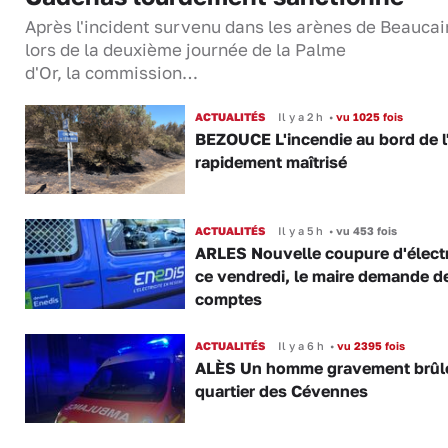
Après l'incident survenu dans les arènes de Beaucai
lors de la deuxième journée de la Palme
d'Or, la commission…
ACTUALITÉS
Il y a 2 h
•
vu 1025 fois
BEZOUCE L'incendie au bord de l
rapidement maîtrisé
ACTUALITÉS
Il y a 5 h
•
vu 453 fois
ARLES Nouvelle coupure d'électr
ce vendredi, le maire demande d
comptes
ACTUALITÉS
Il y a 6 h
•
vu 2395 fois
ALÈS Un homme gravement brûl
quartier des Cévennes