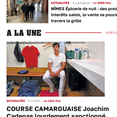
ACTUALITÉS
Il y a 2 jours
•
vu 2556 fois
NÎMES Épicerie de nuit : des pro
interdits saisis, la vente se pours
travers la grille
A LA UNE
VOIR P
ACTUALITÉS
Il y a 3 h
•
vu 1411 fois
COURSE CAMARGUAISE Joachim
Cadenas lourdement sanctionné