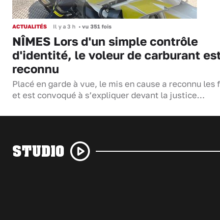
ACTUALITÉS
Il y a 3 h
•
vu 351 fois
NÎMES Lors d'un simple contrôle
d'identité, le voleur de carburant es
reconnu
Placé en garde à vue, le mis en cause a reconnu les f
et est convoqué à s’expliquer devant la justice…
STUDIO