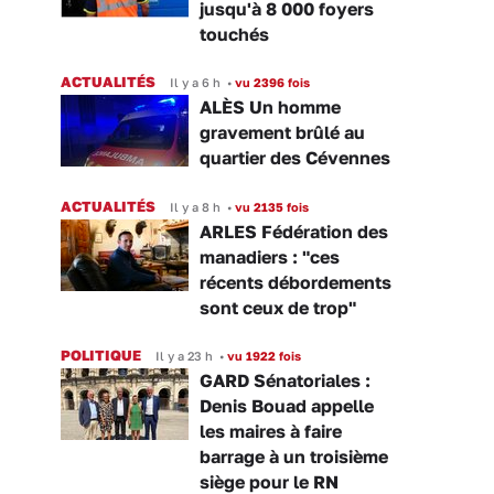
jusqu'à 8 000 foyers
touchés
ACTUALITÉS
Il y a 6 h
•
vu 2396 fois
ALÈS Un homme
gravement brûlé au
quartier des Cévennes
ACTUALITÉS
Il y a 8 h
•
vu 2135 fois
ARLES Fédération des
manadiers : "ces
récents débordements
sont ceux de trop"
POLITIQUE
Il y a 23 h
•
vu 1922 fois
GARD Sénatoriales :
Denis Bouad appelle
les maires à faire
barrage à un troisième
siège pour le RN