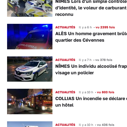
NÎMES Lors d'un simple contrôle
d'identité, le voleur de carburant
reconnu
ACTUALITÉS
Il y a 6 h
•
vu 2395 fois
ALÈS Un homme gravement brûl
quartier des Cévennes
ACTUALITÉS
Il y a 7 h
•
vu 378 fois
NÎMES Un individu alcoolisé fra
visage un policier
ACTUALITÉS
Il y a 10 h
•
vu 803 fois
COLLIAS Un incendie se déclare
un hôtel
ACTUALITÉS
Il y a 10 h
•
vu 436 fois