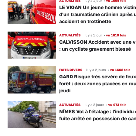
ACTUALITÉS
Il y a 1 jour
•
vu 1695 fois
LE VIGAN Un jeune homme victi
d'un traumatisme crânien après 
accident en trottinette
ACTUALITÉS
Il y a 1 jour
•
vu 1610 fois
CALVISSON Accident avec une v
: un cycliste gravement blessé
FAITS DIVERS
Il y a 2 jours
•
vu 1608 fois
GARD Risque très sévère de feux
forêt : deux zones placées en ro
jeudi
ACTUALITÉS
Il y a 2 jours
•
vu 973 fois
NÎMES Vol à l'étalage : l'individu
fuite arrêté en possession de ca