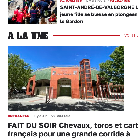
ACTUALITÉS
Il y a 2 jours
•
vu 1627 fois
SAINT-ANDRÉ-DE-VALBORGNE 
jeune fille se blesse en plongea
le Gardon
A LA UNE
VOIR P
ACTUALITÉS
Il y a 4 h
•
vu 204 fois
FAIT DU SOIR Chevaux, toros et cart
français pour une grande corrida à