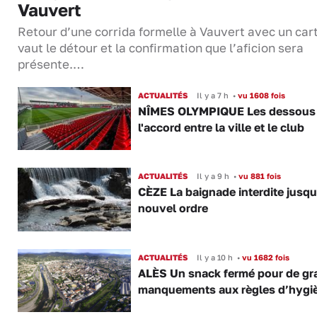
Vauvert
Retour d’une corrida formelle à Vauvert avec un cart
vaut le détour et la confirmation que l’aficion sera
présente.…
ACTUALITÉS
Il y a 7 h
•
vu 1608 fois
NÎMES OLYMPIQUE Les dessous
l'accord entre la ville et le club
ACTUALITÉS
Il y a 9 h
•
vu 881 fois
CÈZE La baignade interdite jusqu
nouvel ordre
ACTUALITÉS
Il y a 10 h
•
vu 1682 fois
ALÈS Un snack fermé pour de gr
manquements aux règles d’hygi