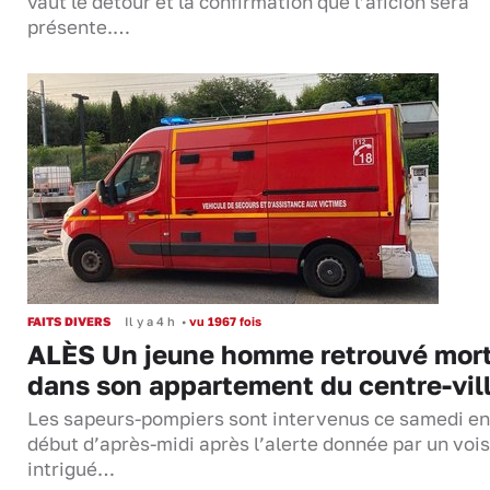
vaut le détour et la confirmation que l’aficion sera
présente.…
FAITS DIVERS
Il y a 4 h
•
vu 1967 fois
ALÈS Un jeune homme retrouvé mor
dans son appartement du centre-vil
Les sapeurs-pompiers sont intervenus ce samedi en
début d’après-midi après l’alerte donnée par un vois
intrigué…