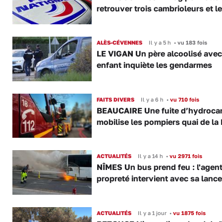
retrouver trois cambrioleurs et le
ALÈS-CÉVENNES
Il y a 5 h
•
vu 183 fois
LE VIGAN Un père alcoolisé ave
enfant inquiète les gendarmes
FAITS DIVERS
Il y a 6 h
•
vu 710 fois
BEAUCAIRE Une fuite d’hydroca
mobilise les pompiers quai de la 
ACTUALITÉS
Il y a 14 h
•
vu 2971 fois
NÎMES Un bus prend feu : l'agent
propreté intervient avec sa lance
ACTUALITÉS
Il y a 1 jour
•
vu 1875 fois