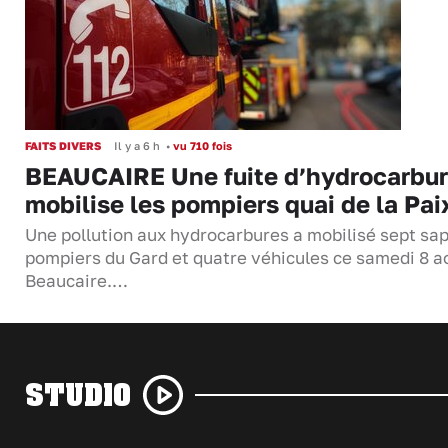
FAITS DIVERS
Il y a 6 h
•
vu 710 fois
BEAUCAIRE Une fuite d’hydrocarbu
mobilise les pompiers quai de la Pai
Une pollution aux hydrocarbures a mobilisé sept sa
pompiers du Gard et quatre véhicules ce samedi 8 a
Beaucaire.…
STUDIO