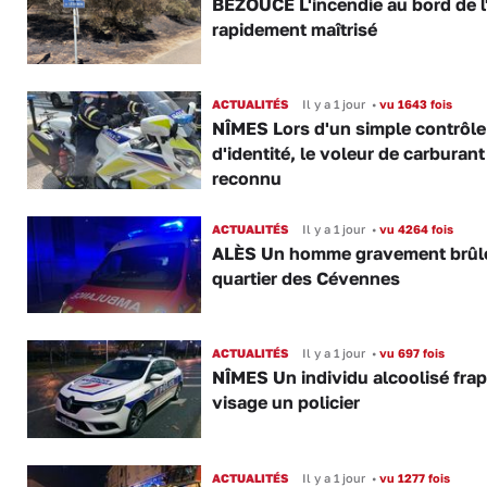
BEZOUCE L'incendie au bord de l
rapidement maîtrisé
ACTUALITÉS
Il y a 1 jour
•
vu 1643 fois
NÎMES Lors d'un simple contrôle
d'identité, le voleur de carburant
reconnu
ACTUALITÉS
Il y a 1 jour
•
vu 4264 fois
ALÈS Un homme gravement brûl
quartier des Cévennes
ACTUALITÉS
Il y a 1 jour
•
vu 697 fois
NÎMES Un individu alcoolisé fra
visage un policier
ACTUALITÉS
Il y a 1 jour
•
vu 1277 fois