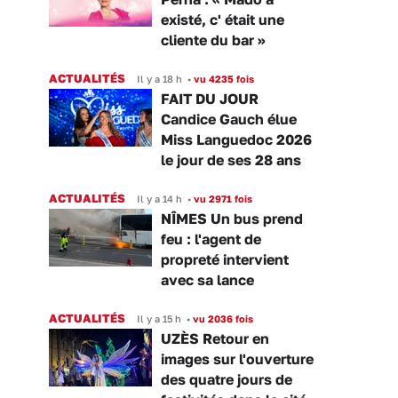
existé, c' était une
cliente du bar »
ACTUALITÉS
Il y a 18 h
•
vu 4235 fois
FAIT DU JOUR
Candice Gauch élue
Miss Languedoc 2026
le jour de ses 28 ans
ACTUALITÉS
Il y a 14 h
•
vu 2971 fois
NÎMES Un bus prend
feu : l'agent de
propreté intervient
avec sa lance
ACTUALITÉS
Il y a 15 h
•
vu 2036 fois
UZÈS Retour en
images sur l'ouverture
des quatre jours de