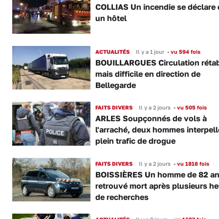
COLLIAS Un incendie se déclare
un hôtel
ACTUALITÉS
Il y a 1 jour
•
vu 594 fois
BOUILLARGUES Circulation rétab
mais difficile en direction de
Bellegarde
FAITS DIVERS
Il y a 2 jours
•
vu 505 fois
ARLES Soupçonnés de vols à
l'arraché, deux hommes interpell
plein trafic de drogue
FAITS DIVERS
Il y a 2 jours
•
vu 1818 fois
BOISSIÈRES Un homme de 82 a
retrouvé mort après plusieurs h
de recherches