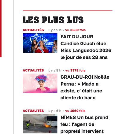
LES PLUS LUS
ACTUALITÉS
Il y a 9 h
•
vu 3680 fois
FAIT DU JOUR
Candice Gauch élue
Miss Languedoc 2026
le jour de ses 28 ans
ACTUALITÉS
Il y a 8 h
•
vu 3378 fois
GRAU-DU-ROI Noëlle
Perna : « Mado a
existé, c' était une
cliente du bar »
ACTUALITÉS
Il y a 6 h
•
vu 1960 fois
NÎMES Un bus prend
feu : l'agent de
propreté intervient