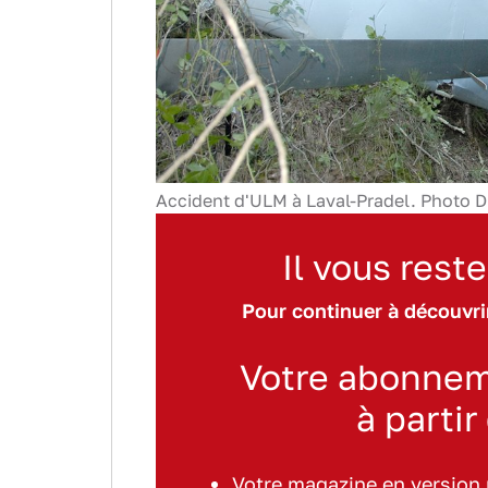
Accident d'ULM à Laval-Pradel. Photo 
Il vous reste
Pour continuer à découvrir
Votre abonnem
à partir
Votre magazine en version