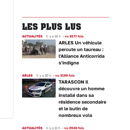
LES PLUS LUS
ACTUALITÉS
Il y a 16 h
•
vu 8177 fois
ARLES Un véhicule
percute un taureau :
l'Alliance Anticorrida
s'indigne
ARLES
Il y a 20 h
•
vu 3199 fois
TARASCON Il
découvre un homme
installé dans sa
résidence secondaire
et le butin de
nombreux vols
ACTUALITÉS
Il y a 11 h
•
vu 2530 fois