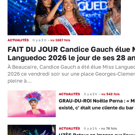
ACTUALITÉS
Il y a 3 h
•
vu 1667 fois
FAIT DU JOUR Candice Gauch élue 
Languedoc 2026 le jour de ses 28 a
À Beaucaire, Candice Gauch a été élue Miss Langue
2026 ce vendredi soir sur une place Georges-Cleme
pleine à…
ACTUALITÉS
Il y a 2 h
•
vu 542 fois
GRAU-DU-ROI Noëlle Perna : « M
existé, c' était une cliente du bar
ACTUALITÉS
Il y a 1 h
•
vu 76 fois