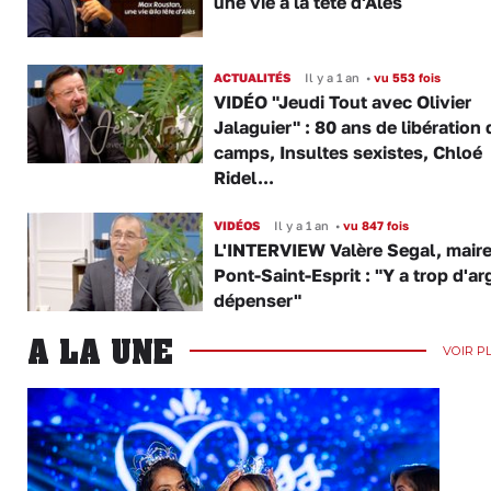
une vie à la tête d'Alès
ACTUALITÉS
Il y a 1 an
•
vu 553 fois
VIDÉO "Jeudi Tout avec Olivier
Jalaguier" : 80 ans de libération
camps, Insultes sexistes, Chloé
Ridel...
VIDÉOS
Il y a 1 an
•
vu 847 fois
L'INTERVIEW Valère Segal, maire
Pont-Saint-Esprit : "Y a trop d'ar
dépenser"
A LA UNE
VOIR P