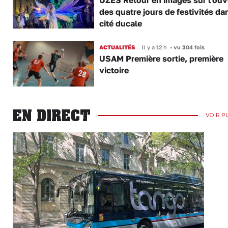
UZÈS Retour en images sur l'ouv
des quatre jours de festivités da
cité ducale
ACTUALITÉS
Il y a 12 h
•
vu 304 fois
USAM Première sortie, première
victoire
EN DIRECT
VOIR P