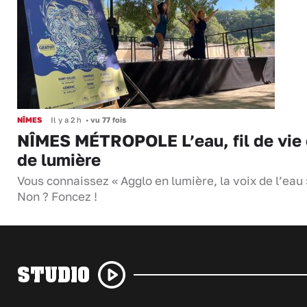
NÎMES
Il y a 2 h
•
vu 77 fois
NÎMES MÉTROPOLE L’eau, fil de vie 
de lumière
Vous connaissez « Agglo en lumière, la voix de l’eau 
Non ? Foncez !
STUDIO