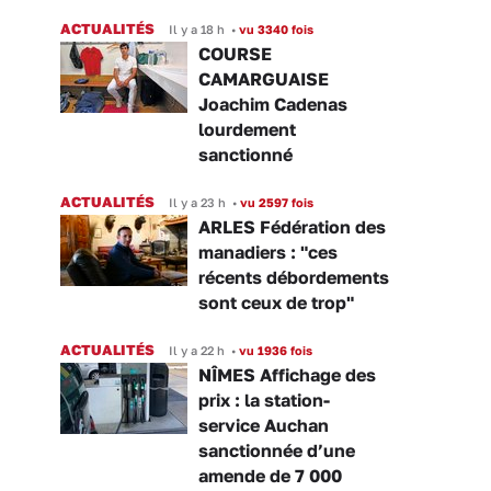
ACTUALITÉS
Il y a 18 h
•
vu 3340 fois
COURSE
CAMARGUAISE
Joachim Cadenas
lourdement
sanctionné
ACTUALITÉS
Il y a 23 h
•
vu 2597 fois
ARLES Fédération des
manadiers : "ces
récents débordements
sont ceux de trop"
ACTUALITÉS
Il y a 22 h
•
vu 1936 fois
NÎMES Affichage des
prix : la station-
service Auchan
sanctionnée d’une
amende de 7 000