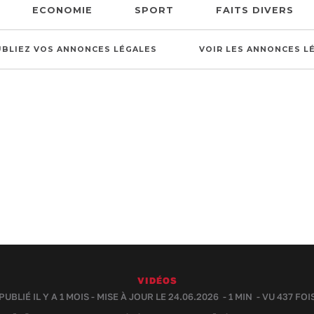
ECONOMIE
SPORT
FAITS DIVERS
UBLIEZ VOS ANNONCES LÉGALES
VOIR LES ANNONCES L
VIDÉOS
PUBLIÉ IL Y A 1 MOIS - MISE À JOUR LE 24.06.2026 -
1 MIN
- VU 437 FOI