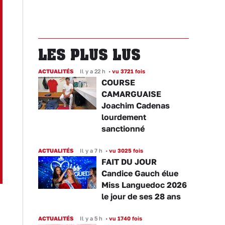
LES PLUS LUS
ACTUALITÉS
Il y a 22 h
•
vu 3721 fois
COURSE
CAMARGUAISE
Joachim Cadenas
lourdement
sanctionné
ACTUALITÉS
Il y a 7 h
•
vu 3025 fois
FAIT DU JOUR
Candice Gauch élue
Miss Languedoc 2026
le jour de ses 28 ans
ACTUALITÉS
Il y a 5 h
•
vu 1740 fois