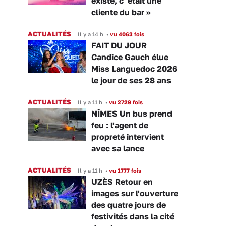
existé, c' était une
cliente du bar »
ACTUALITÉS
Il y a 14 h
•
vu 4063 fois
FAIT DU JOUR
Candice Gauch élue
Miss Languedoc 2026
le jour de ses 28 ans
ACTUALITÉS
Il y a 11 h
•
vu 2729 fois
NÎMES Un bus prend
feu : l'agent de
propreté intervient
avec sa lance
ACTUALITÉS
Il y a 11 h
•
vu 1777 fois
UZÈS Retour en
images sur l'ouverture
des quatre jours de
festivités dans la cité