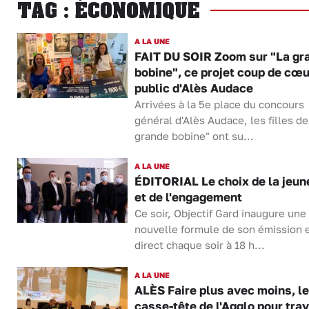
TAG : ÉCONOMIQUE
A LA UNE
FAIT DU SOIR Zoom sur "La gr
bobine", ce projet coup de cœu
public d'Alès Audace
Arrivées à la 5e place du concours
général d'Alès Audace, les filles de
grande bobine" ont su...
A LA UNE
ÉDITORIAL Le choix de la jeu
et de l'engagement
Ce soir, Objectif Gard inaugure une
nouvelle formule de son émission 
direct chaque soir à 18 h...
A LA UNE
ALÈS Faire plus avec moins, le
casse-tête de l'Agglo pour tra