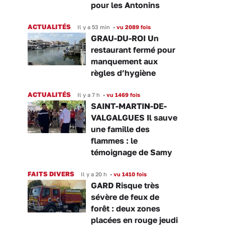
pour les Antonins
ACTUALITÉS
Il y a 53 min
•
vu 2089 fois
GRAU-DU-ROI Un
restaurant fermé pour
manquement aux
règles d’hygiène
ACTUALITÉS
Il y a 7 h
•
vu 1469 fois
SAINT-MARTIN-DE-
VALGALGUES Il sauve
une famille des
flammes : le
témoignage de Samy
FAITS DIVERS
Il y a 20 h
•
vu 1410 fois
GARD Risque très
sévère de feux de
forêt : deux zones
placées en rouge jeudi