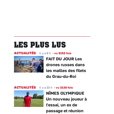
LES PLUS LUS
ACTUALITÉS
Il y a 8 h
•
vu 5152 fois
FAIT DU JOUR Les
drones russes dans
les mailles des filets
du Grau-du-Roi
ACTUALITÉS
Il y a 23 h
•
vu 3138 fois
NÎMES OLYMPIQUE
Un nouveau joueur à
l'essai, un ex de
passage et réunion