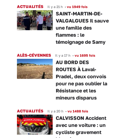
ACTUALITÉS
Il y a 21 h
•
vu 1949 fois
SAINT-MARTIN-DE-
VALGALGUES Il sauve
une famille des
flammes : le
témoignage de Samy
ALÈS-CÉVENNES
Il y a 17 h
•
vu 1695 fois
AU BORD DES
ROUTES À Laval-
Pradel, deux convois
pour ne pas oublier la
Résistance et les
mineurs disparus
ACTUALITÉS
Il y a 20 h
•
vu 1488 fois
CALVISSON Accident
avec une voiture : un
cycliste gravement