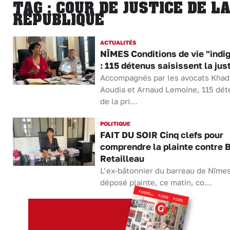
TAG : COUR DE JUSTICE DE L
RÉPUBLIQUE
ACTUALITÉS
NÎMES Conditions de vie "indi
: 115 détenus saisissent la jus
Accompagnés par les avocats Khadi
Aoudia et Arnaud Lemoine, 115 dé
de la pri...
POLITIQUE
FAIT DU SOIR Cinq clefs pour
comprendre la plainte contre 
Retailleau
L’ex-bâtonnier du barreau de Nîmes
déposé plainte, ce matin, co...