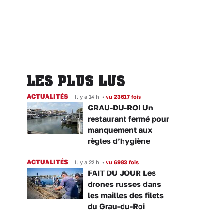
LES PLUS LUS
ACTUALITÉS
Il y a 14 h
•
vu 23617 fois
GRAU-DU-ROI Un
restaurant fermé pour
manquement aux
règles d’hygiène
ACTUALITÉS
Il y a 22 h
•
vu 6983 fois
FAIT DU JOUR Les
drones russes dans
les mailles des filets
du Grau-du-Roi