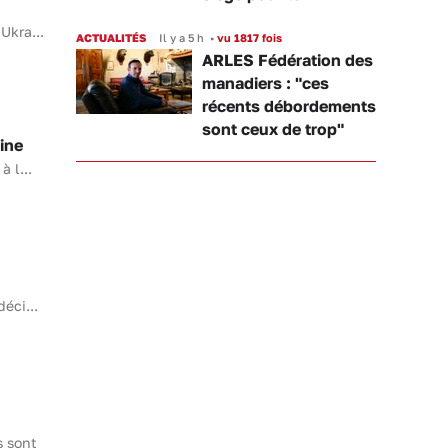
Ukra...
ACTUALITÉS
Il y a 5 h
•
vu 1817 fois
ARLES Fédération des
manadiers : "ces
récents débordements
sont ceux de trop"
ine
 l...
éci...
s sont