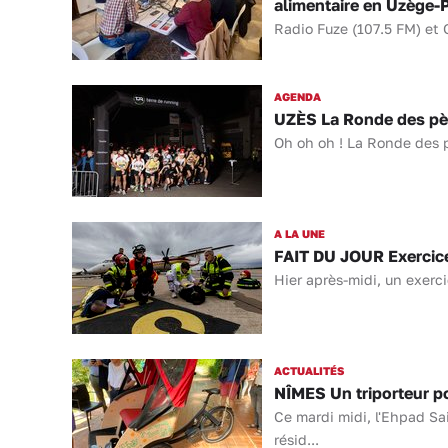
alimentaire en Uzège-
Radio Fuze (107.5 FM) et 
AGENDA
UZÈS La Ronde des pèr
Oh oh oh ! La Ronde des p
A LA UNE
FAIT DU JOUR Exercice 
Hier après-midi, un exerci
ACTUALITÉS
NÎMES Un triporteur po
Ce mardi midi, l'Ehpad Sa
résid...