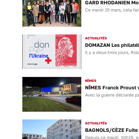
GARD RHODANIEN Mobili
Ce mardi 15 mars, cela fai
ACTUALITÉS
DOMAZAN Les philatéli
Il y a deux-trois jours, R
NÎMES
NÎMES Franck Proust v
Avec la guerre déclarée pa
ACTUALITÉS
BAGNOLS/CÈZE Fuite d
Depuis ce mardi, 10h15, q