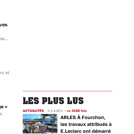
ives
sa...
nt et
LES PLUS LUS
ge »
ACTUALITÉS
Il y a 22 h
•
vu 3188 fois
s
ARLES À Fourchon,
les travaux attribués à
E.Leclerc ont démarré