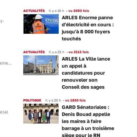
ACTUALITÉS
Il y a 16 h
•
vu 2693 fois
ARLES Enorme panne
t-
d'électricité en cours :
jusqu'à 8 000 foyers
touchés
ACTUALITÉS
Il y a 23 h
•
vu 2112 fois
ARLES La Ville lance
ine...
un appel à
candidatures pour
renouveler son
Conseil des sages
POLITIQUE
Il y a 20 h
•
vu 1830 fois
GARD Sénatoriales :
cial
Denis Bouad appelle
les maires à faire
barrage à un troisième
siège pour le RN