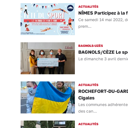
ACTUALITÉS
NÎMES Participez à la 
Ce samedi 14 mai 2022, de
prem...
BAGNOLS-UZÈS
BAGNOLS/CÈZE Le spect
Le dimanche 3 avril dernie
ACTUALITÉS
ROCHEFORT-DU-GARD Un
Cigales
Les communes adhérentes
des can...
ACTUALITÉS