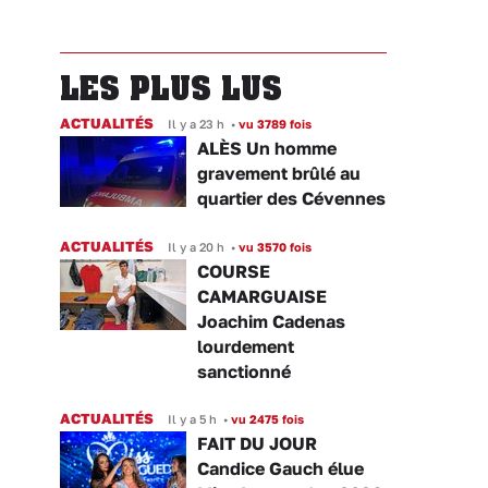
LES PLUS LUS
ACTUALITÉS
Il y a 23 h
•
vu 3789 fois
ALÈS Un homme
gravement brûlé au
quartier des Cévennes
ACTUALITÉS
Il y a 20 h
•
vu 3570 fois
COURSE
CAMARGUAISE
Joachim Cadenas
lourdement
sanctionné
ACTUALITÉS
Il y a 5 h
•
vu 2475 fois
FAIT DU JOUR
Candice Gauch élue