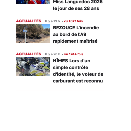
Miss Languedoc 2026
le jour de ses 28 ans
ACTUALITÉS
Il y a 19 h
•
vu 1677 fois
BEZOUCE L'incendie
au bord de l'A9
rapidement maîtrisé
ACTUALITÉS
Il y a 20 h
•
vu 1414 fois
NÎMES Lors d'un
simple contrôle
d'identité, le voleur de
carburant est reconnu