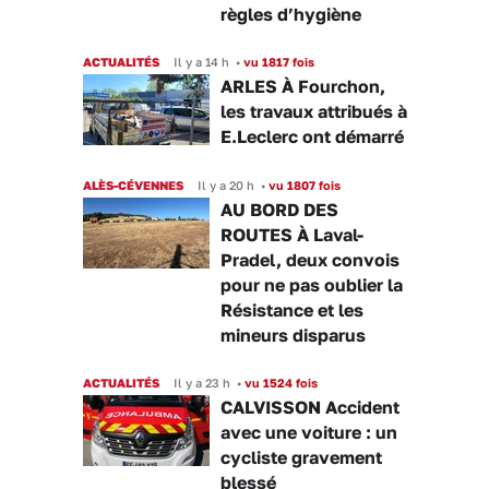
règles d’hygiène
ACTUALITÉS
Il y a 14 h
•
vu 1817 fois
ARLES À Fourchon,
les travaux attribués à
E.Leclerc ont démarré
ALÈS-CÉVENNES
Il y a 20 h
•
vu 1807 fois
AU BORD DES
ROUTES À Laval-
Pradel, deux convois
pour ne pas oublier la
Résistance et les
mineurs disparus
ACTUALITÉS
Il y a 23 h
•
vu 1524 fois
CALVISSON Accident
avec une voiture : un
cycliste gravement
blessé