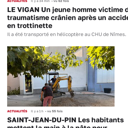
ACTUALITÉS
Il y a 34 min
•
vu 62 fois
LE VIGAN Un jeune homme victime 
traumatisme crânien après un accid
en trottinette
Il a été transporté en hélicoptère au CHU de Nîmes.
ACTUALITÉS
Il y a 1 h
•
vu 55 fois
SAINT-JEAN-DU-PIN Les habitants
mettent la main à la pâte pour