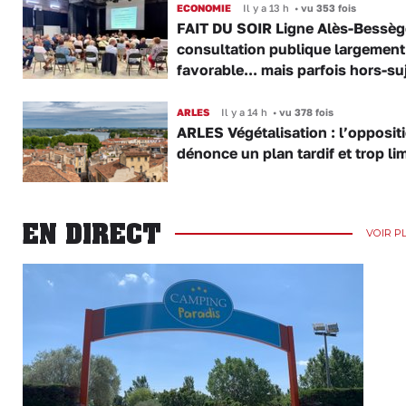
ECONOMIE
Il y a 13 h
•
vu 353 fois
FAIT DU SOIR Ligne Alès-Bessège
consultation publique largement
favorable... mais parfois hors-su
ARLES
Il y a 14 h
•
vu 378 fois
ARLES Végétalisation : l’opposit
dénonce un plan tardif et trop lim
EN DIRECT
VOIR P