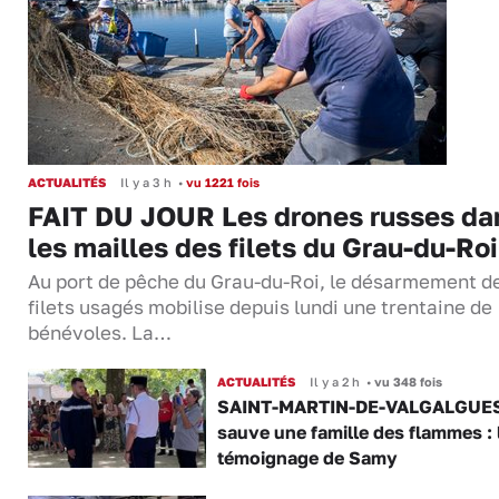
ACTUALITÉS
Il y a 3 h
•
vu 1221 fois
FAIT DU JOUR Les drones russes da
les mailles des filets du Grau-du-Roi
Au port de pêche du Grau-du-Roi, le désarmement d
filets usagés mobilise depuis lundi une trentaine de
bénévoles. La…
ACTUALITÉS
Il y a 2 h
•
vu 348 fois
SAINT-MARTIN-DE-VALGALGUES 
sauve une famille des flammes : 
témoignage de Samy