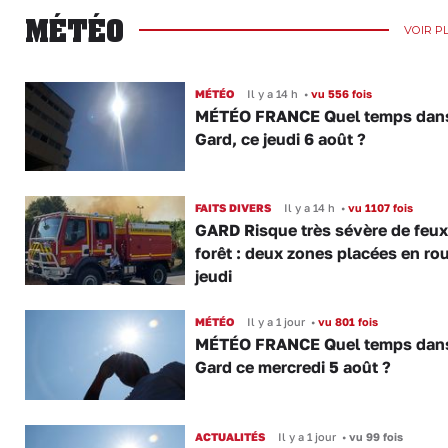
MÉTÉO
VOIR P
MÉTÉO
Il y a 14 h
•
vu 556 fois
MÉTÉO FRANCE Quel temps dans
Gard, ce jeudi 6 août ?
FAITS DIVERS
Il y a 14 h
•
vu 1107 fois
GARD Risque très sévère de feux
forêt : deux zones placées en ro
jeudi
MÉTÉO
Il y a 1 jour
•
vu 801 fois
MÉTÉO FRANCE Quel temps dans
Gard ce mercredi 5 août ?
ACTUALITÉS
Il y a 1 jour
•
vu 99 fois