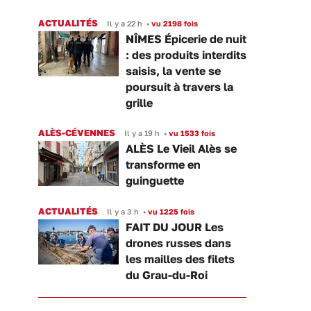
ACTUALITÉS
Il y a 22 h
•
vu 2198 fois
NÎMES Épicerie de nuit
: des produits interdits
saisis, la vente se
poursuit à travers la
grille
ALÈS-CÉVENNES
Il y a 19 h
•
vu 1533 fois
ALÈS Le Vieil Alès se
transforme en
guinguette
ACTUALITÉS
Il y a 3 h
•
vu 1225 fois
FAIT DU JOUR Les
drones russes dans
les mailles des filets
du Grau-du-Roi