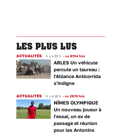
LES PLUS LUS
ACTUALITÉS
Il y a 23 h
•
vu 8724 fois
ARLES Un véhicule
percute un taureau :
l'Alliance Anticorrida
s'indigne
ACTUALITÉS
Il y a 18 h
•
vu 2879 fois
NÎMES OLYMPIQUE
Un nouveau joueur à
l'essai, un ex de
passage et réunion
pour les Antonins