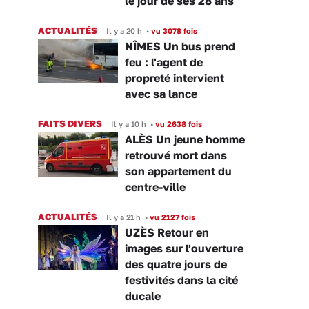
le jour de ses 28 ans
ACTUALITÉS
Il y a 20 h
•
vu 3078 fois
NÎMES Un bus prend
feu : l'agent de
propreté intervient
avec sa lance
FAITS DIVERS
Il y a 10 h
•
vu 2638 fois
ALÈS Un jeune homme
retrouvé mort dans
son appartement du
centre-ville
ACTUALITÉS
Il y a 21 h
•
vu 2127 fois
UZÈS Retour en
images sur l'ouverture
des quatre jours de
festivités dans la cité
ducale