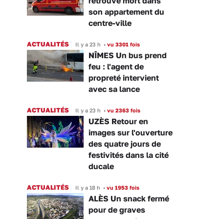
retrouvé mort dans
son appartement du
centre-ville
ACTUALITÉS
Il y a 23 h
•
vu 3301 fois
NÎMES Un bus prend
feu : l'agent de
propreté intervient
avec sa lance
ACTUALITÉS
Il y a 23 h
•
vu 2363 fois
UZÈS Retour en
images sur l'ouverture
des quatre jours de
festivités dans la cité
ducale
ACTUALITÉS
Il y a 18 h
•
vu 1953 fois
ALÈS Un snack fermé
pour de graves