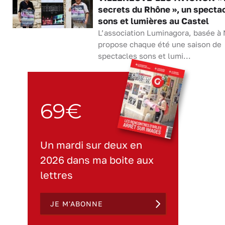
secrets du Rhône », un specta
sons et lumières au Castel
L’association Luminagora, basée à
propose chaque été une saison de
spectacles sons et lumi...
69€
Un mardi sur deux en
2026 dans ma boite aux
lettres
JE M'ABONNE