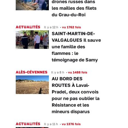
drones russes dans
les mailles des filets
du Grau-du-Roi
ACTUALITÉS
Il y a 12 h
•
vu 1762 fois
SAINT-MARTIN-DE-
VALGALGUES Il sauve
une famille des
flammes : le
témoignage de Samy
ALÈS-CÉVENNES
Il y a 8 h
•
vu 1488 fois
AU BORD DES
ROUTES À Laval-
Pradel, deux convois
pour ne pas oublier la
Résistance et les
mineurs disparus
ACTUALITÉS
Il y a 11 h
•
vu 1376 fois