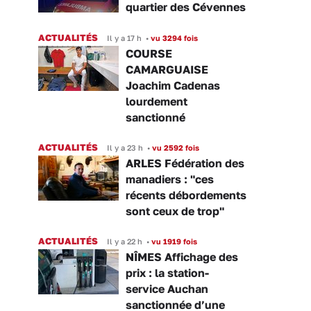
quartier des Cévennes
ACTUALITÉS
Il y a 17 h
•
vu 3294 fois
COURSE
CAMARGUAISE
Joachim Cadenas
lourdement
sanctionné
ACTUALITÉS
Il y a 23 h
•
vu 2592 fois
ARLES Fédération des
manadiers : "ces
récents débordements
sont ceux de trop"
ACTUALITÉS
Il y a 22 h
•
vu 1919 fois
NÎMES Affichage des
prix : la station-
service Auchan
sanctionnée d’une