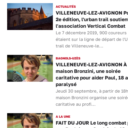
ACTUALITÉS
VILLENEUVE-LEZ-AVIGNON Po
2e édition, l'urban trail soutien
l'association Vertical Combat
Le 7 décembre 2019, 900 coureurs
étaient sur la ligne de départ de l'
trail de Villeneuve-le...
BAGNOLS-UZÈS
VILLENEUVE-LEZ-AVIGNON À 
maison Bronzini, une soirée
caritative pour aider Paul, 18 
paralysé
Jeudi 30 septembre, à partir de 18h
maison Bronzini organise une soiré
caritative au profi...
A LA UNE
FAIT DU JOUR Le long combat 