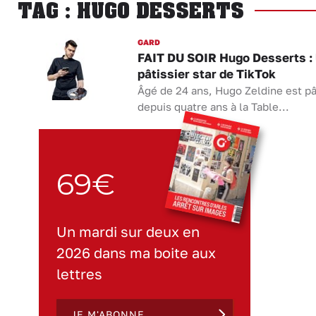
TAG : HUGO DESSERTS
GARD
FAIT DU SOIR Hugo Desserts : 
pâtissier star de TikTok
Âgé de 24 ans, Hugo Zeldine est pâ
depuis quatre ans à la Table...
69€
Un mardi sur deux en
2026 dans ma boite aux
lettres
JE M'ABONNE