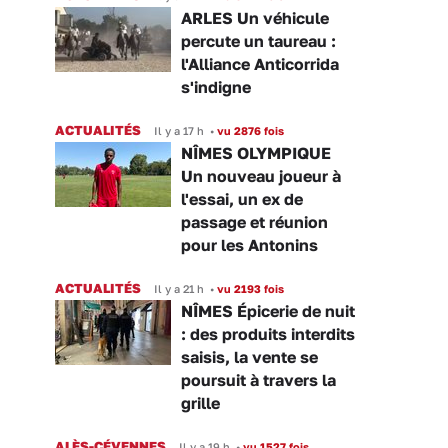
ARLES Un véhicule
percute un taureau :
l'Alliance Anticorrida
s'indigne
ACTUALITÉS
Il y a 17 h
•
vu 2876 fois
NÎMES OLYMPIQUE
Un nouveau joueur à
l'essai, un ex de
passage et réunion
pour les Antonins
ACTUALITÉS
Il y a 21 h
•
vu 2193 fois
NÎMES Épicerie de nuit
: des produits interdits
saisis, la vente se
poursuit à travers la
grille
ALÈS-CÉVENNES
Il y a 19 h
•
vu 1527 fois