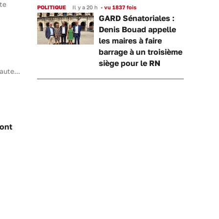
te
POLITIQUE
Il y a 20 h
•
vu 1837 fois
GARD Sénatoriales :
Denis Bouad appelle
les maires à faire
barrage à un troisième
siège pour le RN
aute...
sont