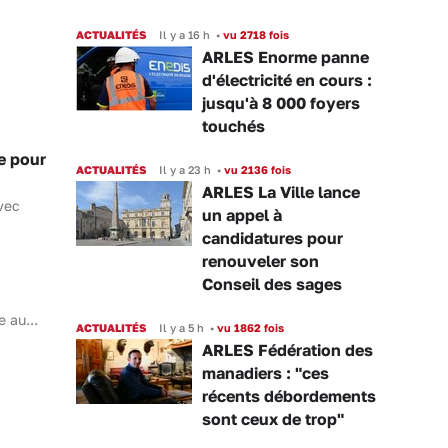
ACTUALITÉS
Il y a 16 h
•
vu 2718 fois
ARLES Enorme panne
d'électricité en cours :
jusqu'à 8 000 foyers
touchés
e pour
ACTUALITÉS
Il y a 23 h
•
vu 2136 fois
ARLES La Ville lance
vec
un appel à
candidatures pour
renouveler son
Conseil des sages
 au...
ACTUALITÉS
Il y a 5 h
•
vu 1862 fois
ARLES Fédération des
manadiers : "ces
récents débordements
sont ceux de trop"