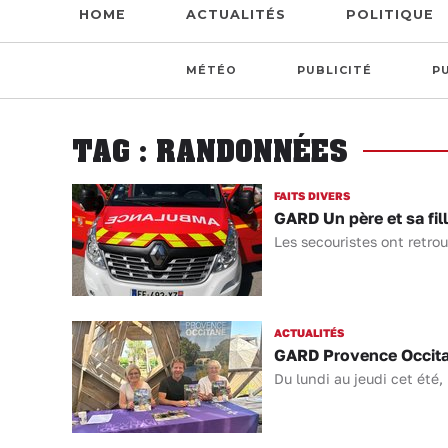
HOME
ACTUALITÉS
POLITIQUE
MÉTÉO
PUBLICITÉ
P
TAG : RANDONNÉES
FAITS DIVERS
GARD Un père et sa fil
Les secouristes ont retro
ACTUALITÉS
GARD Provence Occitane
Du lundi au jeudi cet été,