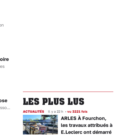
on
oire
des
LES PLUS LUS
ose
sso...
ACTUALITÉS
Il y a 22 h
•
vu 3221 fois
ARLES À Fourchon,
les travaux attribués à
E.Leclerc ont démarré