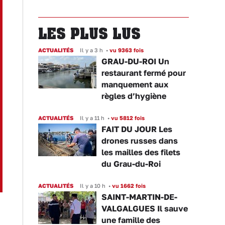
LES PLUS LUS
ACTUALITÉS
Il y a 3 h
•
vu 9363 fois
GRAU-DU-ROI Un
restaurant fermé pour
manquement aux
règles d’hygiène
ACTUALITÉS
Il y a 11 h
•
vu 5812 fois
FAIT DU JOUR Les
drones russes dans
les mailles des filets
du Grau-du-Roi
ACTUALITÉS
Il y a 10 h
•
vu 1662 fois
SAINT-MARTIN-DE-
VALGALGUES Il sauve
une famille des