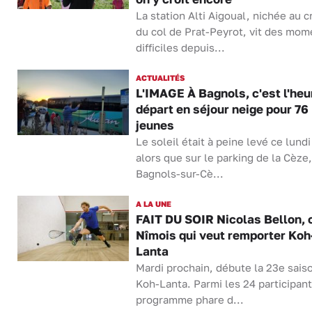
La station Alti Aigoual, nichée au c
du col de Prat-Peyrot, vit des mom
difficiles depuis...
ACTUALITÉS
L'IMAGE À Bagnols, c'est l'heu
départ en séjour neige pour 76
jeunes
Le soleil était à peine levé ce lund
alors que sur le parking de la Cèze,
Bagnols-sur-Cè...
A LA UNE
FAIT DU SOIR Nicolas Bellon, 
Nîmois qui veut remporter Koh
Lanta
Mardi prochain, débute la 23e sais
Koh-Lanta. Parmi les 24 participan
programme phare d...