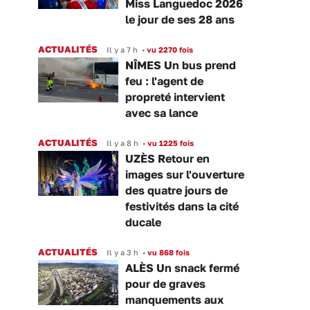
Miss Languedoc 2026
le jour de ses 28 ans
ACTUALITÉS
Il y a 7 h
•
vu 2270 fois
NÎMES Un bus prend
feu : l'agent de
propreté intervient
avec sa lance
ACTUALITÉS
Il y a 8 h
•
vu 1225 fois
UZÈS Retour en
images sur l'ouverture
des quatre jours de
festivités dans la cité
ducale
ACTUALITÉS
Il y a 3 h
•
vu 868 fois
ALÈS Un snack fermé
pour de graves
manquements aux