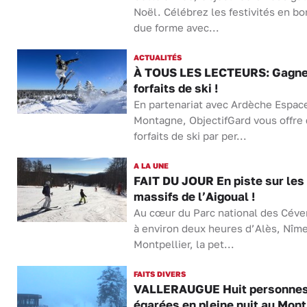
Noël. Célébrez les festivités en bo
due forme avec...
ACTUALITÉS
À TOUS LES LECTEURS: Gagne
forfaits de ski !
En partenariat avec Ardèche Espac
Montagne, ObjectifGard vous offre
forfaits de ski par per...
A LA UNE
FAIT DU JOUR En piste sur les
massifs de l’Aigoual !
Au cœur du Parc national des Céve
à environ deux heures d’Alès, Nîme
Montpellier, la pet...
FAITS DIVERS
VALLERAUGUE Huit personne
égarées en pleine nuit au Mont