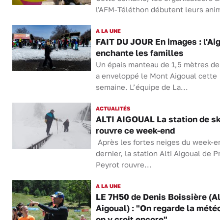
l'AFM-Téléthon débutent leurs anim
A LA UNE
FAIT DU JOUR En images : l'Ai
enchante les familles
Un épais manteau de 1,5 mètres de
a enveloppé le Mont Aigoual cette
semaine. L’équipe de La...
ACTUALITÉS
ALTI AIGOUAL La station de sk
rouvre ce week-end
Après les fortes neiges du week-e
dernier, la station Alti Aigoual de P
Peyrot rouvre...
A LA UNE
LE 7H50 de Denis Boissière (Al
Aigoual) : "On regarde la mété
on y croit encore"