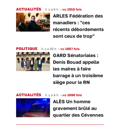
ACTUALITÉS
Il y a 6 h
•
vu 1910 fois
ARLES Fédération des
manadiers : "ces
récents débordements
sont ceux de trop"
POLITIQUE
Il y a 20 h
•
vu 1857 fois
GARD Sénatoriales :
Denis Bouad appelle
les maires à faire
barrage à un troisième
siège pour le RN
ACTUALITÉS
Il y a 4 h
•
vu 1698 fois
ALÈS Un homme
gravement brûlé au
quartier des Cévennes