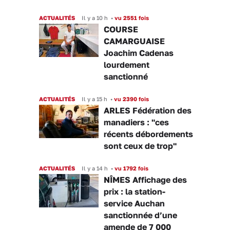
ACTUALITÉS
Il y a 10 h
•
vu 2551 fois
COURSE
CAMARGUAISE
Joachim Cadenas
lourdement
sanctionné
ACTUALITÉS
Il y a 15 h
•
vu 2390 fois
ARLES Fédération des
manadiers : "ces
récents débordements
sont ceux de trop"
ACTUALITÉS
Il y a 14 h
•
vu 1792 fois
NÎMES Affichage des
prix : la station-
service Auchan
sanctionnée d’une
amende de 7 000