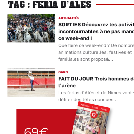
TAG : FERIA D’ALÈS
ACTUALITÉS
SORTIES Découvrez les activi
incontournables à ne pas man
ce week-end !
Que faire ce week-end ? De nombr
animations culturelles, festives et
familiales sont propos&...
GARD
FAIT DU JOUR Trois hommes d
l’arène
Les ferias d’Alès et de Nîmes vont 
défiler des têtes connues...
69€