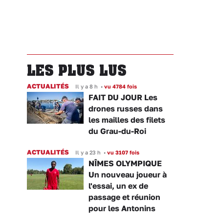
LES PLUS LUS
ACTUALITÉS
Il y a 8 h
•
vu 4784 fois
FAIT DU JOUR Les
drones russes dans
les mailles des filets
du Grau-du-Roi
ACTUALITÉS
Il y a 23 h
•
vu 3107 fois
NÎMES OLYMPIQUE
Un nouveau joueur à
l'essai, un ex de
passage et réunion
pour les Antonins