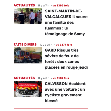
ACTUALITÉS
Il y a 7 h
•
vu 1395 fois
SAINT-MARTIN-DE-
VALGALGUES Il sauve
une famille des
flammes : le
témoignage de Samy
FAITS DIVERS
Il y a 19 h
•
vu 1377 fois
GARD Risque très
sévère de feux de
forêt : deux zones
placées en rouge jeudi
ACTUALITÉS
Il y a 6 h
•
vu 1107 fois
CALVISSON Accident
avec une voiture : un
cycliste gravement
blessé