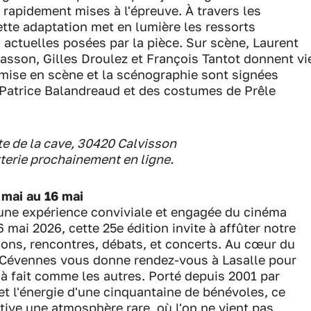
 rapidement mises à l'épreuve. À travers les
ette adaptation met en lumière les ressorts
 actuelles posées par la pièce. Sur scène, Laurent
asson, Gilles Droulez et François Tantot donnent vi
a mise en scène et la scénographie sont signées
 Patrice Balandreaud et des costumes de Prêle
e de la cave, 30420 Calvisson
etterie prochainement en ligne.
mai au 16 mai
une expérience conviviale et engagée du cinéma
 mai 2026, cette 25e édition invite à affûter notre
tions, rencontres, débats, et concerts. Au cœur du
c-Cévennes vous donne rendez-vous à Lasalle pour
à fait comme les autres. Porté depuis 2001 par
 l'énergie d'une cinquantaine de bénévoles, ce
tive une atmosphère rare, où l'on ne vient pas