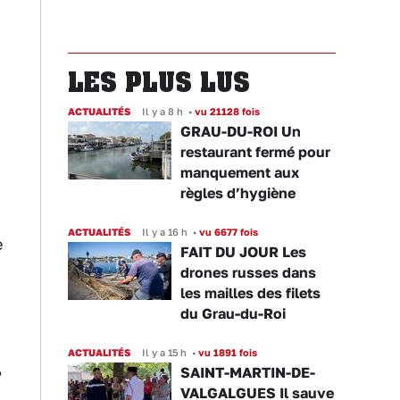
LES PLUS LUS
ACTUALITÉS
Il y a 8 h
•
vu 21128 fois
GRAU-DU-ROI Un
restaurant fermé pour
manquement aux
règles d’hygiène
ACTUALITÉS
Il y a 16 h
•
vu 6677 fois
e
FAIT DU JOUR Les
drones russes dans
les mailles des filets
du Grau-du-Roi
ACTUALITÉS
Il y a 15 h
•
vu 1891 fois
SAINT-MARTIN-DE-
VALGALGUES Il sauve