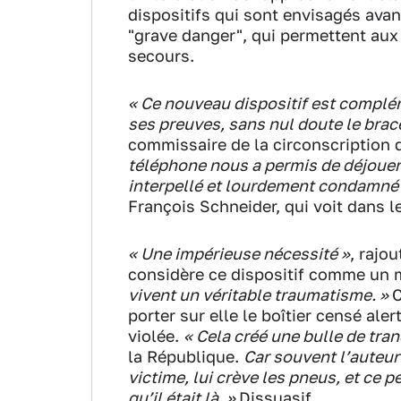
dispositifs qui sont envisagés avan
"grave danger", qui permettent aux
secours.
« Ce nouveau dispositif est complém
ses preuves, sans nul doute le bracel
commissaire de la circonscription d
téléphone nous a permis de déjouer 
interpellé et lourdement condamné
François Schneider, qui voit dans l
« Une impérieuse nécessité »
, rajo
considère ce dispositif comme un
vivent un véritable traumatisme. »
C
porter sur elle le boîtier censé ale
violée.
« Cela créé une bulle de tran
la République.
Car souvent l’auteur
victime, lui crève les pneus, et ce pe
qu’il était là. »
Dissuasif.