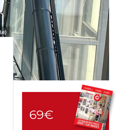
le)
69€