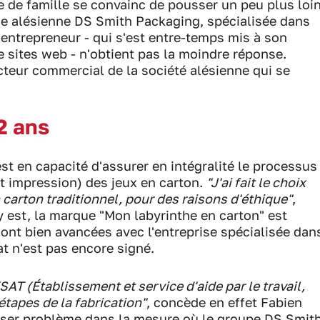
e de famille se convainc de pousser un peu plus loi
ise alésienne DS Smith Packaging, spécialisée dans
-entrepreneur - qui s'est entre-temps mis à son
 sites web - n'obtient pas la moindre réponse.
cteur commercial de la société alésienne qui se
2 ans
st en capacité d'assurer en intégralité le processus
et impression) des jeux en carton.
"J'ai fait le choix
 carton traditionnel, pour des raisons d'éthique"
,
 y est, la marque "Mon labyrinthe en carton" est
ont bien avancées avec l'entreprise spécialisée dan
at n'est pas encore signé.
AT (Établissement et service d'aide par le travail,
tapes de la fabrication"
, concède en effet Fabien
poser problème dans la mesure où le groupe DS Smit