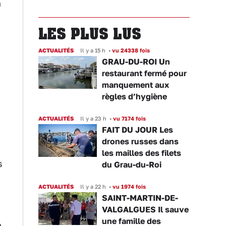
n
LES PLUS LUS
ACTUALITÉS
Il y a 15 h
•
vu 24338 fois
GRAU-DU-ROI Un
restaurant fermé pour
manquement aux
règles d’hygiène
ACTUALITÉS
Il y a 23 h
•
vu 7174 fois
FAIT DU JOUR Les
drones russes dans
les mailles des filets
s
du Grau-du-Roi
ACTUALITÉS
Il y a 22 h
•
vu 1974 fois
SAINT-MARTIN-DE-
VALGALGUES Il sauve
une famille des
h