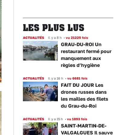
LES PLUS LUS
ACTUALITÉS
Il y a 8 h
•
vu 21225 fois
GRAU-DU-ROI Un
restaurant fermé pour
manquement aux
règles d’hygiène
ACTUALITÉS
Il y a 16 h
•
vu 6681 fois
FAIT DU JOUR Les
drones russes dans
les mailles des filets
du Grau-du-Roi
ACTUALITÉS
Il y a 15 h
•
vu 1893 fois
SAINT-MARTIN-DE-
VALGALGUES Il sauve