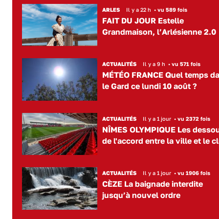
ARLES
Il y a 22 h
•
vu 589 fois
FAIT DU JOUR Estelle
Grandmaison, l’Arlésienne 2.0
ACTUALITÉS
Il y a 9 h
•
vu 571 fois
MÉTÉO FRANCE Quel temps d
le Gard ce lundi 10 août ?
ACTUALITÉS
Il y a 1 jour
•
vu 2372 fois
NÎMES OLYMPIQUE Les desso
de l'accord entre la ville et le c
ACTUALITÉS
Il y a 1 jour
•
vu 1906 fois
CÈZE La baignade interdite
jusqu’à nouvel ordre