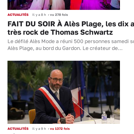
ACTUALITÉS
Il y a 8 h
•
vu 278 fois
FAIT DU SOIR À Alès Plage, les dix 
très rock de Thomas Schwartz
Le défilé Alès Mode a réuni 500 personnes samedi so
Alès Plage, au bord du Gardon. Le créateur de…
ACTUALITÉS
Il y a 9 h
•
vu 1372 fois