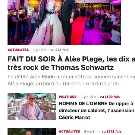
ACTUALITÉS
Il y a 8 h
•
vu 278 fois
FAIT DU SOIR À Alès Plage, les dix 
très rock de Thomas Schwartz
Le défilé Alès Mode a réuni 500 personnes samedi so
Alès Plage, au bord du Gardon. Le créateur de…
POLITIQUE
Il y a 18 h
•
vu 1109 fois
HOMME DE L’OMBRE De ripper à
directeur de cabinet, l’ascension
Cédric Marrot
ACTUALITÉS
Il y a 9 h
•
vu 1372 fois