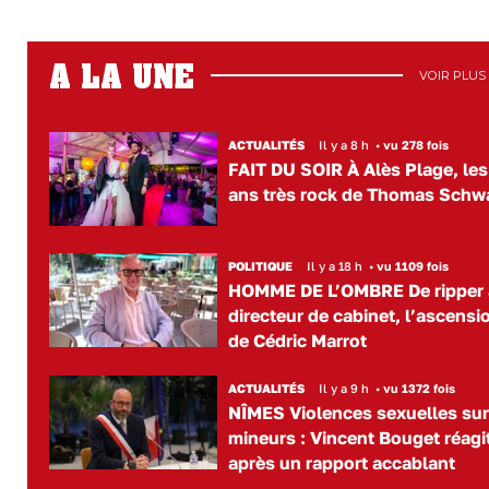
A LA UNE
VOIR PLUS
ACTUALITÉS
Il y a 8 h
•
vu 278 fois
FAIT DU SOIR À Alès Plage, les
ans très rock de Thomas Schw
POLITIQUE
Il y a 18 h
•
vu 1109 fois
HOMME DE L’OMBRE De ripper 
directeur de cabinet, l’ascensi
de Cédric Marrot
ACTUALITÉS
Il y a 9 h
•
vu 1372 fois
NÎMES Violences sexuelles su
mineurs : Vincent Bouget réagi
après un rapport accablant