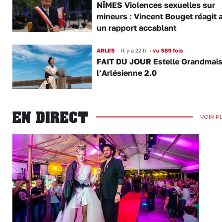
NÎMES Violences sexuelles sur
mineurs : Vincent Bouget réagit 
un rapport accablant
ARLES
Il y a 22 h
•
vu 589 fois
FAIT DU JOUR Estelle Grandmai
l’Arlésienne 2.0
EN DIRECT
VOIR P