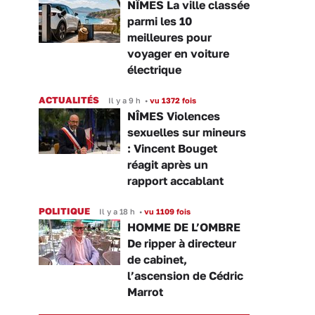
NÎMES La ville classée
parmi les 10
meilleures pour
voyager en voiture
électrique
ACTUALITÉS
Il y a 9 h
•
vu 1372 fois
NÎMES Violences
sexuelles sur mineurs
: Vincent Bouget
réagit après un
rapport accablant
POLITIQUE
Il y a 18 h
•
vu 1109 fois
HOMME DE L’OMBRE
De ripper à directeur
de cabinet,
l’ascension de Cédric
Marrot