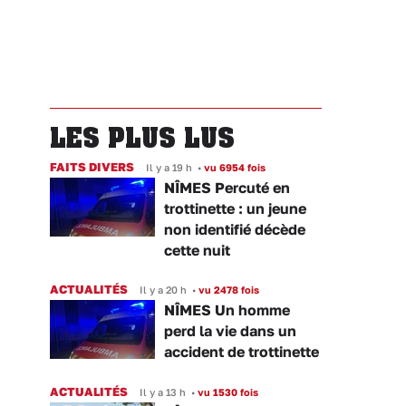
LES PLUS LUS
FAITS DIVERS
Il y a 19 h
•
vu 6954 fois
NÎMES Percuté en
trottinette : un jeune
non identifié décède
cette nuit
ACTUALITÉS
Il y a 20 h
•
vu 2478 fois
NÎMES Un homme
perd la vie dans un
accident de trottinette
ACTUALITÉS
Il y a 13 h
•
vu 1530 fois