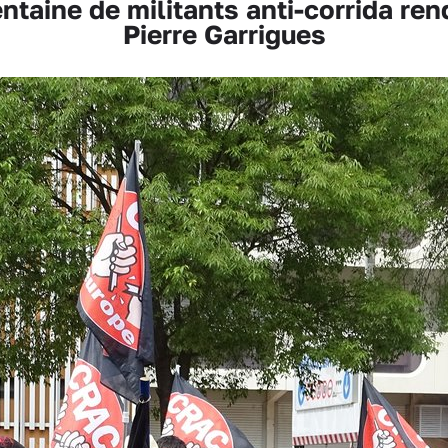
taine de militants anti-corrida r
Pierre Garrigues