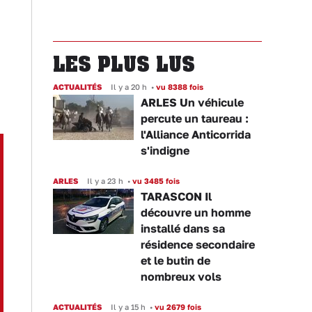
LES PLUS LUS
ACTUALITÉS
Il y a 20 h
•
vu 8388 fois
ARLES Un véhicule
percute un taureau :
l'Alliance Anticorrida
s'indigne
ARLES
Il y a 23 h
•
vu 3485 fois
TARASCON Il
découvre un homme
installé dans sa
résidence secondaire
et le butin de
nombreux vols
ACTUALITÉS
Il y a 15 h
•
vu 2679 fois