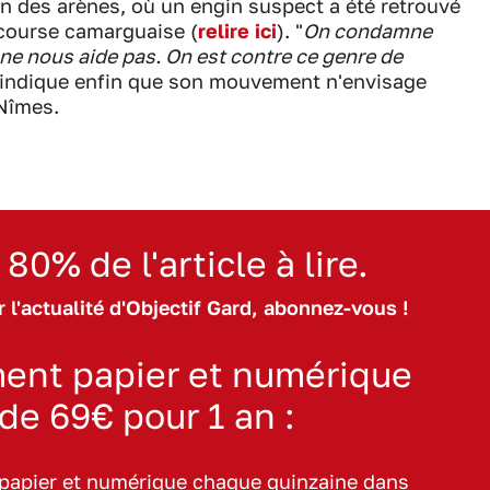
ion des arènes, où un engin suspect a été retrouvé
 course camarguaise (
relire ici
). "
On condamne
 ne nous aide pas. On est contre ce genre de
ui indique enfin que son mouvement n'envisage
 Nîmes.
 80% de l'article à lire.
 l'actualité d'Objectif Gard, abonnez-vous !
ent papier et numérique
 de 69€ pour 1 an :
 papier et numérique chaque quinzaine dans