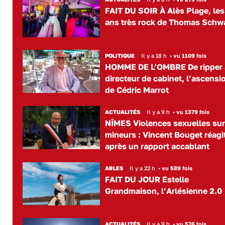
FAIT DU SOIR À Alès Plage, les
ans très rock de Thomas Schw
POLITIQUE
Il y a 18 h
•
vu 1109 fois
HOMME DE L’OMBRE De ripper 
directeur de cabinet, l’ascensi
de Cédric Marrot
ACTUALITÉS
Il y a 9 h
•
vu 1379 fois
NÎMES Violences sexuelles su
mineurs : Vincent Bouget réagi
après un rapport accablant
ARLES
Il y a 22 h
•
vu 589 fois
FAIT DU JOUR Estelle
Grandmaison, l’Arlésienne 2.0
ACTUALITÉS
Il y a 9 h
•
vu 576 fois