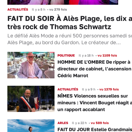
ACTUALITÉS
Il y a 8 h
•
vu 279 fois
FAIT DU SOIR À Alès Plage, les dix 
très rock de Thomas Schwartz
Le défilé Alès Mode a réuni 500 personnes samedi so
Alès Plage, au bord du Gardon. Le créateur de…
POLITIQUE
Il y a 18 h
•
vu 1109 fois
HOMME DE L’OMBRE De ripper à
directeur de cabinet, l’ascension
Cédric Marrot
ACTUALITÉS
Il y a 9 h
•
vu 1379 fois
NÎMES Violences sexuelles sur
mineurs : Vincent Bouget réagit 
un rapport accablant
ARLES
Il y a 22 h
•
vu 589 fois
FAIT DU JOUR Estelle Grandmai