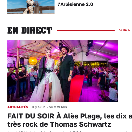
l’Arlésienne 2.0
EN DIRECT
VOIR P
ACTUALITÉS
Il y a 8 h
•
vu 279 fois
FAIT DU SOIR À Alès Plage, les dix 
très rock de Thomas Schwartz