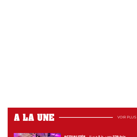
A LA UNE
VOIR PLUS
ACTUALITÉS
Il y a 8 h
•
vu 279 fois