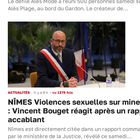
Le défilé Alès Mode a réuni 500 personnes samedi so
Alès Plage, au bord du Gardon. Le créateur de…
ACTUALITÉS
Il y a 9 h
•
vu 1379 fois
NÎMES Violences sexuelles sur mine
: Vincent Bouget réagit après un rap
accablant
Nîmes est directement citée dans un rapport comm
par le ministère de la Justice, révélé ce samedi…