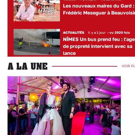
Les nouveaux maires du Gard :
Frédéric Meseguer à Beauvoisi
ACTUALITÉS
Il y a 1 jour
•
vu 3920 fois
NÎMES Un bus prend feu : l'age
de propreté intervient avec sa
lance
A LA UNE
VOIR P