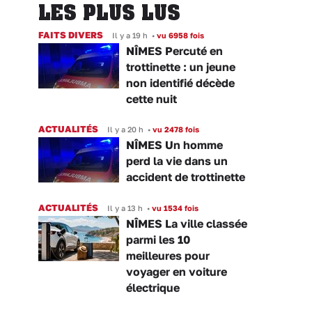
LES PLUS LUS
FAITS DIVERS
Il y a 19 h
•
vu 6958 fois
NÎMES Percuté en
trottinette : un jeune
non identifié décède
cette nuit
ACTUALITÉS
Il y a 20 h
•
vu 2478 fois
NÎMES Un homme
perd la vie dans un
accident de trottinette
ACTUALITÉS
Il y a 13 h
•
vu 1534 fois
NÎMES La ville classée
parmi les 10
meilleures pour
voyager en voiture
électrique