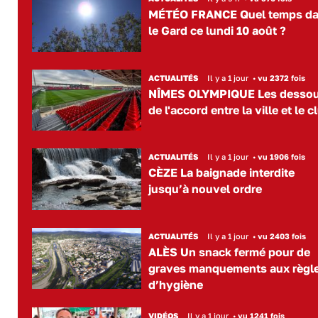
MÉTÉO FRANCE Quel temps d
le Gard ce lundi 10 août ?
ACTUALITÉS
Il y a 1 jour
•
vu 2372 fois
NÎMES OLYMPIQUE Les desso
de l'accord entre la ville et le c
ACTUALITÉS
Il y a 1 jour
•
vu 1906 fois
CÈZE La baignade interdite
jusqu’à nouvel ordre
ACTUALITÉS
Il y a 1 jour
•
vu 2403 fois
ALÈS Un snack fermé pour de
graves manquements aux règl
d’hygiène
VIDÉOS
Il y a 1 jour
•
vu 1241 fois