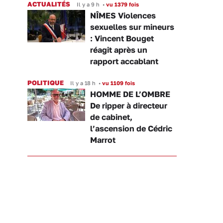
ACTUALITÉS
Il y a 9 h
•
vu 1379 fois
NÎMES Violences
sexuelles sur mineurs
: Vincent Bouget
réagit après un
rapport accablant
POLITIQUE
Il y a 18 h
•
vu 1109 fois
HOMME DE L’OMBRE
De ripper à directeur
de cabinet,
l’ascension de Cédric
Marrot