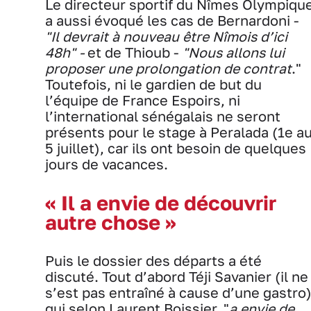
Le directeur sportif du Nîmes Olympiqu
a aussi évoqué les cas de Bernardoni -
"Il devrait à nouveau être Nîmois d’ici
48h" -
et de Thioub -
"Nous allons lui
proposer une prolongation de contrat
."
Toutefois, ni le gardien de but du
l’équipe de France Espoirs, ni
l’international sénégalais ne seront
présents pour le stage à Peralada (1e a
5 juillet), car ils ont besoin de quelques
jours de vacances.
« Il a envie de découvrir
autre
chose
»
Puis le dossier des départs a été
discuté. Tout d’abord Téji Savanier (il ne
s’est pas entraîné à cause d’une gastro
qui selon Laurent Boissier, "
a envie de