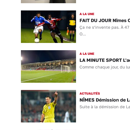
A LA UNE
FAIT DU JOUR Nîmes Ol
Ça ne s’invente pas. À 47
O...
A LA UNE
LA MINUTE SPORT L'act
Comme chaque jour, du lund
ACTUALITÉS
NÎMES Démission de Lau
Suite à la démission de La