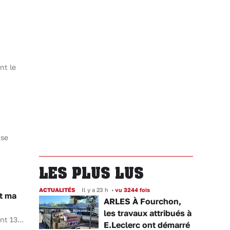
nt le
ise
LES PLUS LUS
ACTUALITÉS
Il y a 23 h
•
vu 3244 fois
st ma
ARLES À Fourchon,
les travaux attribués à
t 13...
E.Leclerc ont démarré