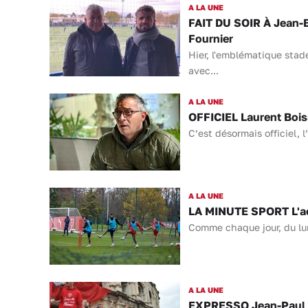
A LA UNE
FAIT DU SOIR À Jean-B
Fournier
Hier, l'emblématique stad
avec...
A LA UNE
OFFICIEL Laurent Bois
C’est désormais officiel, 
A LA UNE
LA MINUTE SPORT L'act
Comme chaque jour, du lund
A LA UNE
EXPRESSO Jean-Paul Fo