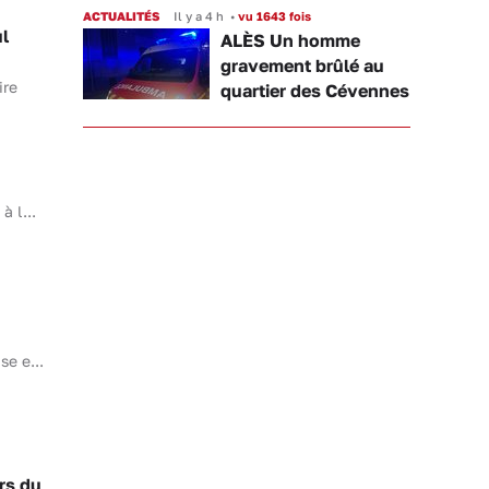
ACTUALITÉS
Il y a 4 h
•
vu 1643 fois
l
ALÈS Un homme
gravement brûlé au
ire
quartier des Cévennes
à l...
se e...
rs du