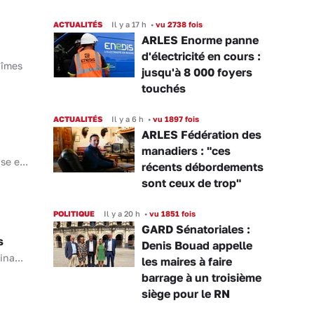
ACTUALITÉS
Il y a 17 h
•
vu 2738 fois
ARLES Enorme panne
d'électricité en cours :
Nîmes
jusqu'à 8 000 foyers
touchés
ACTUALITÉS
Il y a 6 h
•
vu 1897 fois
ARLES Fédération des
manadiers : "ces
se e...
récents débordements
sont ceux de trop"
POLITIQUE
Il y a 20 h
•
vu 1851 fois
GARD Sénatoriales :
s
Denis Bouad appelle
ina...
les maires à faire
barrage à un troisième
siège pour le RN