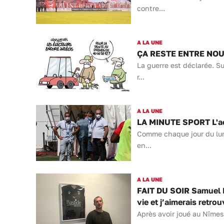
contre...
A LA UNE
ÇA RESTE ENTRE NOUS 
La guerre est déclarée. S
r...
A LA UNE
LA MINUTE SPORT L'act
Comme chaque jour du lund
en...
A LA UNE
FAIT DU SOIR Samuel Ra
vie et j’aimerais retro
Après avoir joué au Nîmes