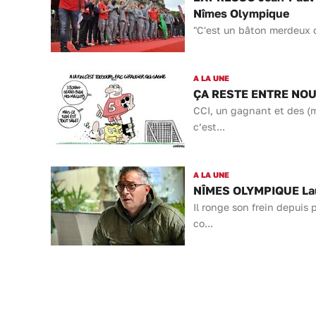
Nîmes Olympique
"C'est un bâton merdeux ce
A LA UNE
ÇA RESTE ENTRE NOUS 
CCI, un gagnant et des (
c’est...
A LA UNE
NÎMES OLYMPIQUE Laure
Il ronge son frein depuis
co...