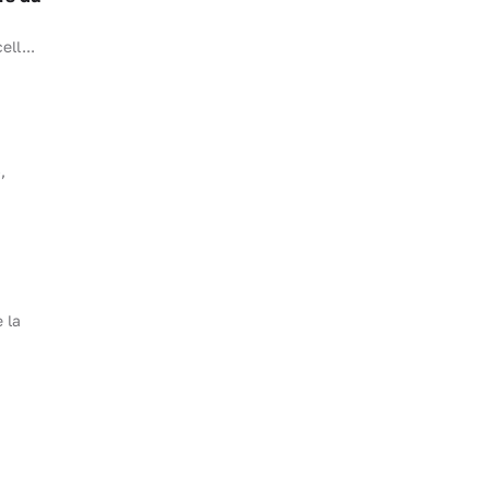
ll...
,
 la