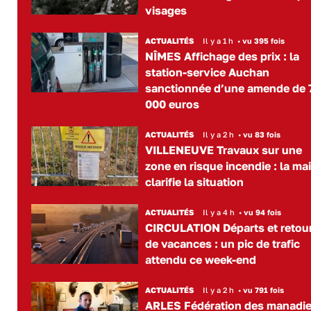
visages
ACTUALITÉS
Il y a 1 h
•
vu 395 fois
NÎMES Affichage des prix : la
station-service Auchan
sanctionnée d’une amende de 
000 euros
ACTUALITÉS
Il y a 2 h
•
vu 83 fois
VILLENEUVE Travaux sur une
zone en risque incendie : la mai
clarifie la situation
ACTUALITÉS
Il y a 4 h
•
vu 94 fois
CIRCULATION Départs et retou
de vacances : un pic de trafic
attendu ce week-end
ACTUALITÉS
Il y a 2 h
•
vu 791 fois
ARLES Fédération des manadie