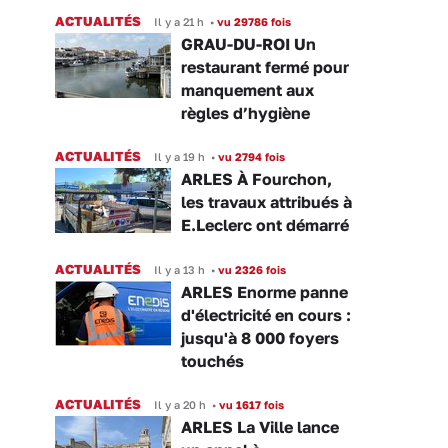
ACTUALITÉS
Il y a 21 h
•
vu 29786 fois
GRAU-DU-ROI Un
restaurant fermé pour
manquement aux
règles d’hygiène
ACTUALITÉS
Il y a 19 h
•
vu 2794 fois
ARLES À Fourchon,
les travaux attribués à
E.Leclerc ont démarré
ACTUALITÉS
Il y a 13 h
•
vu 2326 fois
ARLES Enorme panne
d'électricité en cours :
jusqu'à 8 000 foyers
touchés
ACTUALITÉS
Il y a 20 h
•
vu 1617 fois
ARLES La Ville lance