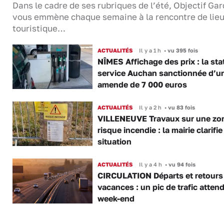
Dans le cadre de ses rubriques de l’été, Objectif Gar
vous emmène chaque semaine à la rencontre de lie
touristique…
ACTUALITÉS
Il y a 1 h
•
vu 395 fois
NÎMES Affichage des prix : la sta
service Auchan sanctionnée d’u
amende de 7 000 euros
ACTUALITÉS
Il y a 2 h
•
vu 83 fois
VILLENEUVE Travaux sur une zo
risque incendie : la mairie clarifie
situation
ACTUALITÉS
Il y a 4 h
•
vu 94 fois
CIRCULATION Départs et retours
vacances : un pic de trafic atten
week-end