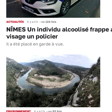
ACTUALITÉS
Il y a 1 h
•
vu 124 fois
NÎMES Un individu alcoolisé frappe 
visage un policier
Il a été placé en garde à vue.
ENVIRONNEMENT
Il y a 1 h
•
vu 53 fois