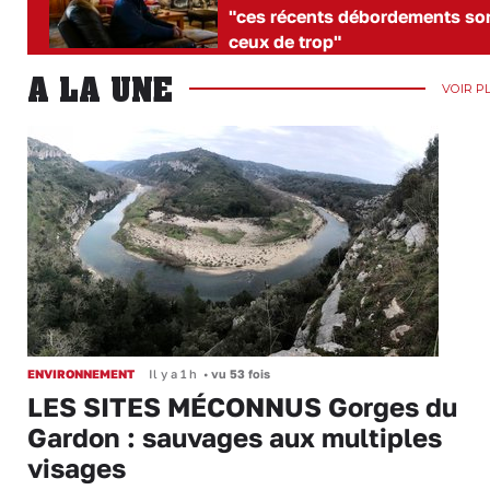
"ces récents débordements so
ceux de trop"
A LA UNE
VOIR P
ENVIRONNEMENT
Il y a 1 h
•
vu 53 fois
LES SITES MÉCONNUS Gorges du
Gardon : sauvages aux multiples
visages