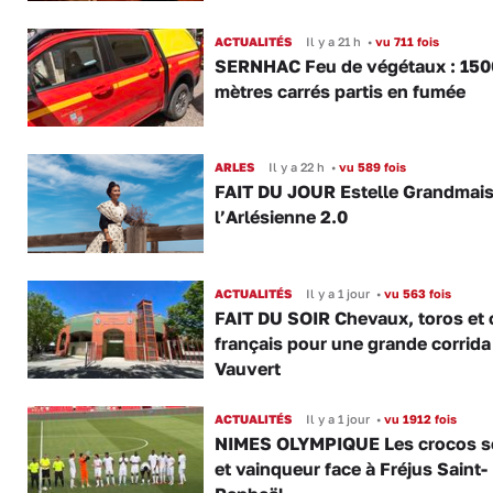
ACTUALITÉS
Il y a 21 h
•
vu 711 fois
SERNHAC Feu de végétaux : 150
mètres carrés partis en fumée
ARLES
Il y a 22 h
•
vu 589 fois
FAIT DU JOUR Estelle Grandmai
l’Arlésienne 2.0
ACTUALITÉS
Il y a 1 jour
•
vu 563 fois
FAIT DU SOIR Chevaux, toros et 
français pour une grande corrida
Vauvert
ACTUALITÉS
Il y a 1 jour
•
vu 1912 fois
NIMES OLYMPIQUE Les crocos s
et vainqueur face à Fréjus Saint-