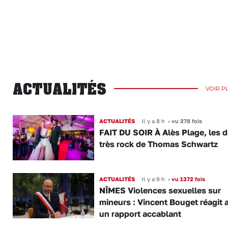
ACTUALITÉS
VOIR P
ACTUALITÉS
Il y a 8 h
•
vu 278 fois
FAIT DU SOIR À Alès Plage, les d
très rock de Thomas Schwartz
ACTUALITÉS
Il y a 9 h
•
vu 1372 fois
NÎMES Violences sexuelles sur
mineurs : Vincent Bouget réagit 
un rapport accablant