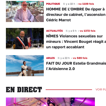
POLITIQUE
Il y a 18 h
•
vu 1109 fois
HOMME DE L’OMBRE De ripper à
directeur de cabinet, l’ascension
Cédric Marrot
ACTUALITÉS
Il y a 9 h
•
vu 1372 fois
NÎMES Violences sexuelles sur
mineurs : Vincent Bouget réagit 
un rapport accablant
ARLES
Il y a 22 h
•
vu 589 fois
FAIT DU JOUR Estelle Grandmai
l’Arlésienne 2.0
EN DIRECT
VOIR P