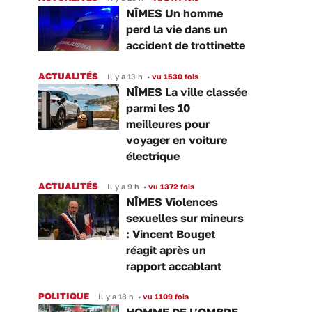
NÎMES Un homme
perd la vie dans un
accident de trottinette
ACTUALITÉS
Il y a 13 h
•
vu 1530 fois
NÎMES La ville classée
parmi les 10
meilleures pour
voyager en voiture
électrique
ACTUALITÉS
Il y a 9 h
•
vu 1372 fois
NÎMES Violences
sexuelles sur mineurs
: Vincent Bouget
réagit après un
rapport accablant
POLITIQUE
Il y a 18 h
•
vu 1109 fois
HOMME DE L’OMBRE