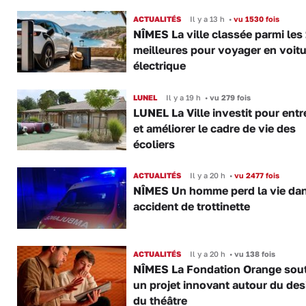
ACTUALITÉS
Il y a 13 h
•
vu 1530 fois
NÎMES La ville classée parmi les
meilleures pour voyager en voitu
électrique
LUNEL
Il y a 19 h
•
vu 279 fois
LUNEL La Ville investit pour entr
et améliorer le cadre de vie des
écoliers
ACTUALITÉS
Il y a 20 h
•
vu 2477 fois
NÎMES Un homme perd la vie da
accident de trottinette
ACTUALITÉS
Il y a 20 h
•
vu 138 fois
NÎMES La Fondation Orange sout
un projet innovant autour du des
du théâtre