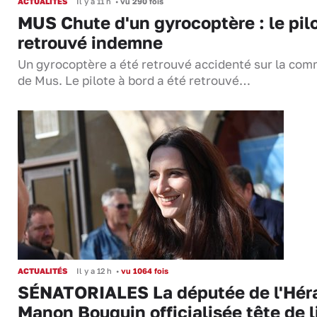
ACTUALITÉS
Il y a 11 h
•
vu 290 fois
MUS Chute d'un gyrocoptère : le pil
retrouvé indemne
Un gyrocoptère a été retrouvé accidenté sur la co
de Mus. Le pilote à bord a été retrouvé…
ACTUALITÉS
Il y a 12 h
•
vu 1064 fois
SÉNATORIALES La députée de l'Hér
Manon Bouquin officialisée tête de l