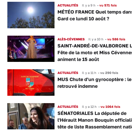
ACTUALITÉS
Il y a 9 h
•
vu 571 fois
MÉTÉO FRANCE Quel temps dans
Gard ce lundi 10 août ?
ALÈS-CÉVENNES
Il y a 10 h
•
vu 586 fois
SAINT-ANDRÉ-DE-VALBORGNE L
Fête de la moto et Miss Cévenne
animent le 15 août
ACTUALITÉS
Il y a 11 h
•
vu 290 fois
MUS Chute d'un gyrocoptère : le 
retrouvé indemne
ACTUALITÉS
Il y a 12 h
•
vu 1064 fois
SÉNATORIALES La députée de
l'Hérault Manon Bouquin official
tête de liste Rassemblement nat