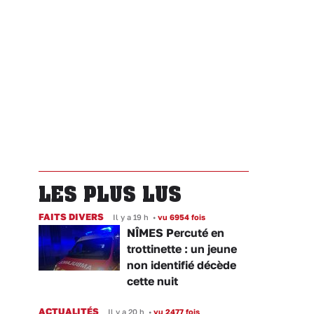
LES PLUS LUS
FAITS DIVERS
Il y a 19 h
•
vu 6954 fois
NÎMES Percuté en
trottinette : un jeune
non identifié décède
cette nuit
ACTUALITÉS
Il y a 20 h
•
vu 2477 fois