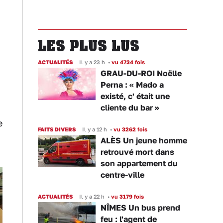
LES PLUS LUS
ACTUALITÉS
Il y a 23 h
•
vu 4734 fois
GRAU-DU-ROI Noëlle
Perna : « Mado a
existé, c' était une
cliente du bar »
e
FAITS DIVERS
Il y a 12 h
•
vu 3262 fois
ALÈS Un jeune homme
retrouvé mort dans
son appartement du
centre-ville
ACTUALITÉS
Il y a 22 h
•
vu 3179 fois
NÎMES Un bus prend
feu : l'agent de