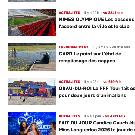
ACTUALITÉS
Il y a 22 h
•
vu 2247 fois
NÎMES OLYMPIQUE Les dessous
l'accord entre la ville et le club
ENVIRONNEMENT
Il y a 23 h
•
vu 314 fois
GARD Le point sur l’état de
remplissage des nappes
ACTUALITÉS
Il y a 23 h
•
vu 679 fois
GRAU-DU-ROI Le FFF Tour fait e
pour deux jours d'animations
ACTUALITÉS
Il y a 1 jour
•
vu 4731 fois
FAIT DU JOUR Candice Gauch él
Miss Languedoc 2026 le jour de 