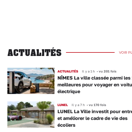
ACTUALITÉS
VOIR P
ACTUALITÉS
Il y a 1 h
•
vu 201 fois
NÎMES La ville classée parmi les
meilleures pour voyager en voitu
électrique
LUNEL
Il y a 7 h
•
vu 170 fois
LUNEL La Ville investit pour entr
et améliorer le cadre de vie des
écoliers