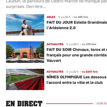
Laudun, le parcours de Cédric Marrot ne manque pa
surprises. Derrière…
ARLES
Il y a 10 h
•
vu 405 fois
FAIT DU JOUR Estelle Grandmai
l’Arlésienne 2.0
ACTUALITÉS
Il y a 20 h
•
vu 470 fois
FAIT DU SOIR Chevaux, toros et 
français pour une grande corrida
Vauvert
ACTUALITÉS
Il y a 22 h
•
vu 2247 fois
NÎMES OLYMPIQUE Les dessous
l'accord entre la ville et le club
EN DIRECT
VOIR P