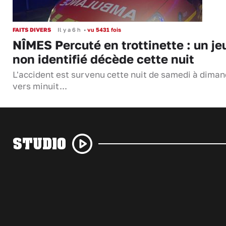
FAITS DIVERS
Il y a 6 h
•
vu 5431 fois
NÎMES Percuté en trottinette : un je
non identifié décède cette nuit
L'accident est survenu cette nuit de samedi à dima
vers minuit...
STUDIO