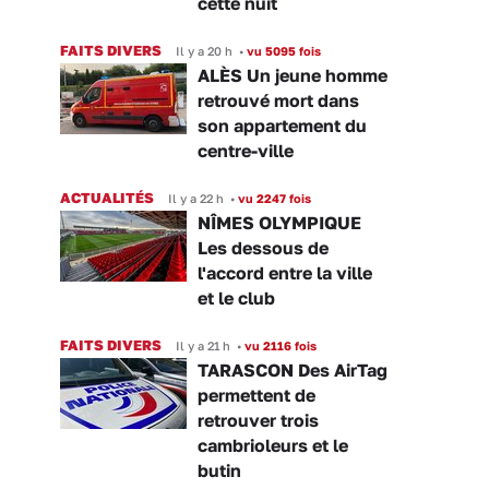
cette nuit
FAITS DIVERS
Il y a 20 h
•
vu 5095 fois
ALÈS Un jeune homme
retrouvé mort dans
son appartement du
centre-ville
ACTUALITÉS
Il y a 22 h
•
vu 2247 fois
NÎMES OLYMPIQUE
Les dessous de
l'accord entre la ville
et le club
FAITS DIVERS
Il y a 21 h
•
vu 2116 fois
TARASCON Des AirTag
permettent de
retrouver trois
cambrioleurs et le
butin