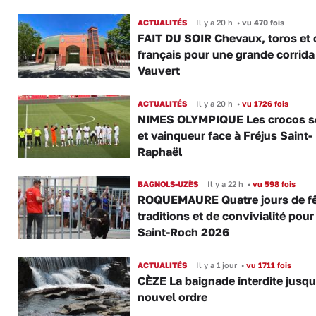
ACTUALITÉS
Il y a 20 h
•
vu 470 fois
FAIT DU SOIR Chevaux, toros et 
français pour une grande corrida
Vauvert
ACTUALITÉS
Il y a 20 h
•
vu 1726 fois
NIMES OLYMPIQUE Les crocos s
et vainqueur face à Fréjus Saint-
Raphaël
BAGNOLS-UZÈS
Il y a 22 h
•
vu 598 fois
ROQUEMAURE Quatre jours de fê
traditions et de convivialité pour
Saint-Roch 2026
ACTUALITÉS
Il y a 1 jour
•
vu 1711 fois
CÈZE La baignade interdite jusqu
nouvel ordre