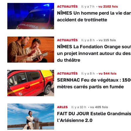
ACTUALITÉS
Il y a 7 h
•
vu 2102 fois
NÎMES Un homme perd la vie da
accident de trottinette
ACTUALITÉS
Il y a 8 h
•
vu 115 fois
NÎMES La Fondation Orange sout
un projet innovant autour du des
du théâtre
ACTUALITÉS
Il y a 8 h
•
vu 544 fois
SERNHAC Feu de végétaux : 150
mètres carrés partis en fumée
ARLES
Il y a 10 h
•
vu 405 fois
FAIT DU JOUR Estelle Grandmai
l’Arlésienne 2.0