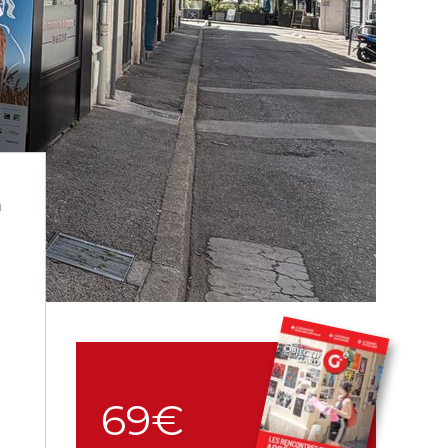
a
69€