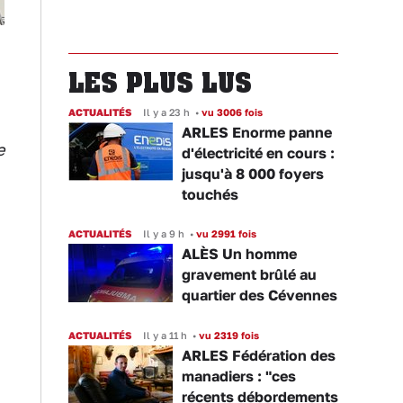
LES PLUS LUS
ACTUALITÉS
Il y a 23 h
•
vu 3006 fois
ARLES Enorme panne
e
d'électricité en cours :
jusqu'à 8 000 foyers
touchés
ACTUALITÉS
Il y a 9 h
•
vu 2991 fois
ALÈS Un homme
gravement brûlé au
quartier des Cévennes
ACTUALITÉS
Il y a 11 h
•
vu 2319 fois
ARLES Fédération des
manadiers : "ces
récents débordements