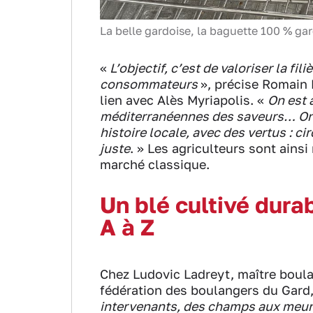
La belle gardoise, la baguette 100 % g
«
L’objectif, c’est de valoriser la fili
consommateurs
», précise Romain B
lien avec Alès Myriapolis. «
On est 
méditerranéennes des saveurs… On ve
histoire locale, avec des vertus : ci
juste
. » Les agriculteurs sont ains
marché classique.
Un blé cultivé dura
A à Z
Chez Ludovic Ladreyt, maître boulan
fédération des boulangers du Gard,
intervenants, des champs aux meuni