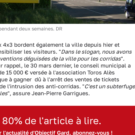
t pendant deux semaines. DR
x3 bordent également la ville depuis hier et
biliser les visiteurs. "
Dans le slogan, nous avons
ventions déguisées de la ville pour les corridas
".
 rappel, le 30 mars dernier, le conseil municipal a
e 15 000 € versée à l'association Toros Alès
e à gagner dû à l'arrêt des ventes de tickets
e l'intrusion des anti-corridas. "
C'est un subterfuge
bles
", assure Jean-Pierre Garrigues.
 80% de l'article à lire.
 l'actualité d'Objectif Gard, abonnez-vous !