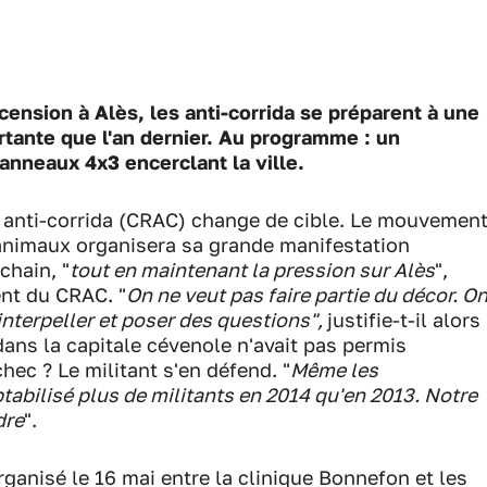
scension à Alès, les anti-corrida se préparent à une
rtante que l'an dernier. Au programme : un
panneaux 4x3 encerclant la ville.
t anti-corrida (CRAC) change de cible. Le mouvemen
 animaux organisera sa grande manifestation
chain, "
tout en maintenant la pression sur Alès
",
ent du CRAC. "
On ne veut pas faire partie du décor. O
interpeller et poser des questions",
justifie-t-il alors
 dans la capitale cévenole n'avait pas permis
hec ? Le militant s'en défend. "
Même les
bilisé plus de militants en 2014 qu'en 2013. Notre
dre
".
ganisé le 16 mai entre la clinique Bonnefon et les