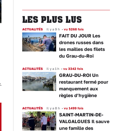
LES PLUS LUS
ACTUALITÉS
Il y a 9 h
•
vu 5268 fois
FAIT DU JOUR Les
drones russes dans
les mailles des filets
du Grau-du-Roi
ACTUALITÉS
Il y a 1 h
•
vu 3342 fois
GRAU-DU-ROI Un
restaurant fermé pour
.
manquement aux
règles d’hygiène
ACTUALITÉS
Il y a 8 h
•
vu 1499 fois
SAINT-MARTIN-DE-
VALGALGUES Il sauve
une famille des