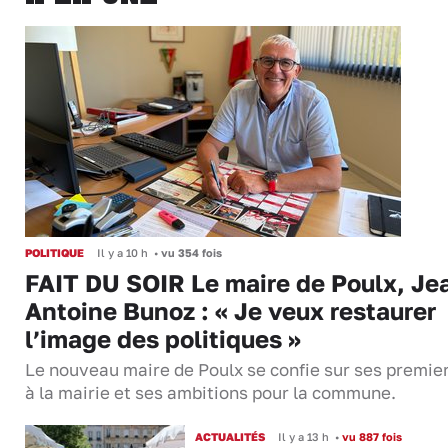
POLITIQUE
Il y a 10 h
•
vu 354 fois
FAIT DU SOIR Le maire de Poulx, Je
Antoine Bunoz : « Je veux restaurer
l’image des politiques »
Le nouveau maire de Poulx se confie sur ses premie
à la mairie et ses ambitions pour la commune.
ACTUALITÉS
Il y a 13 h
•
vu 887 fois