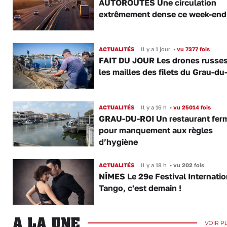
AUTOROUTES Une circulation
extrêmement dense ce week-end
ACTUALITÉS
Il y a 1 jour
•
vu 7377 fois
FAIT DU JOUR Les drones russe
les mailles des filets du Grau-du
ACTUALITÉS
Il y a 16 h
•
vu 25014 fois
GRAU-DU-ROI Un restaurant fer
pour manquement aux règles
d’hygiène
ACTUALITÉS
Il y a 18 h
•
vu 202 fois
NÎMES Le 29e Festival Internatio
Tango, c'est demain !
A LA UNE
VOIR P