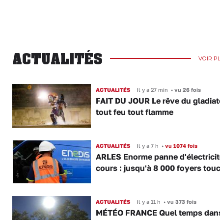
ACTUALITÉS
VOIR P
ACTUALITÉS
Il y a 27 min
•
vu 26 fois
FAIT DU JOUR Le rêve du gladiat
tout feu tout flamme
ACTUALITÉS
Il y a 7 h
•
vu 1074 fois
ARLES Enorme panne d'électricit
cours : jusqu'à 8 000 foyers tou
ACTUALITÉS
Il y a 11 h
•
vu 373 fois
MÉTÉO FRANCE Quel temps dans