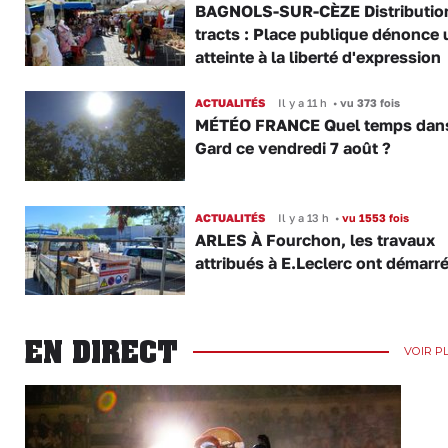
BAGNOLS-SUR-CÈZE Distributio
tracts : Place publique dénonce 
atteinte à la liberté d'expression
ACTUALITÉS
Il y a 11 h
•
vu 373 fois
MÉTÉO FRANCE Quel temps dans
Gard ce vendredi 7 août ?
ACTUALITÉS
Il y a 13 h
•
vu 1553 fois
ARLES À Fourchon, les travaux
attribués à E.Leclerc ont démarr
EN DIRECT
VOIR P