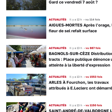
Gard ce vendredi 7 août ?
ACTUALITÉS
Il y a 12 h
•
vu 114 fois
AIGUES-MORTES Après l’orage, 
fleur de sel refait surface
ACTUALITÉS
Il y a 13 h
•
vu 887 fois
BAGNOLS-SUR-CÈZE Distributio
tracts : Place publique dénonce 
atteinte à la liberté d'expression
ACTUALITÉS
Il y a 13 h
•
vu 1553 fois
ARLES À Fourchon, les travaux
attribués à E.Leclerc ont démarr
ACTUALITÉS
Il y a 13 h
•
vu 1150 fois
SAINT-ANDRÉ-DE-VALBORGNE 