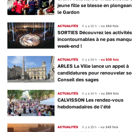
jeune fille se blesse en plongea
le Gardon
ACTUALITÉS
Il y a 13 h
•
vu 164 fois
SORTIES Découvrez les activités
incontournables à ne pas manqu
week-end !
ACTUALITÉS
Il y a 14 h
•
vu 535 fois
ARLES La Ville lance un appel à
candidatures pour renouveler s
Conseil des sages
ACTUALITÉS
Il y a 14 h
•
vu 264 fois
CALVISSON Les rendez-vous
hebdomadaires de l’été
ACTUALITÉS
Il y a 15 h
•
vu 143 fois