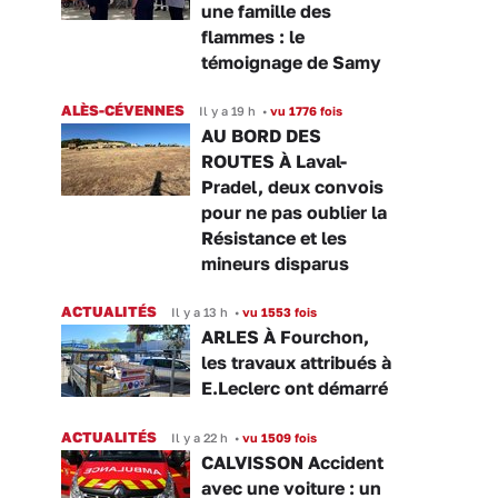
une famille des
flammes : le
témoignage de Samy
ALÈS-CÉVENNES
Il y a 19 h
•
vu 1776 fois
AU BORD DES
ROUTES À Laval-
Pradel, deux convois
pour ne pas oublier la
Résistance et les
mineurs disparus
ACTUALITÉS
Il y a 13 h
•
vu 1553 fois
ARLES À Fourchon,
les travaux attribués à
E.Leclerc ont démarré
ACTUALITÉS
Il y a 22 h
•
vu 1509 fois
CALVISSON Accident
avec une voiture : un