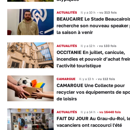
ACTUALITÉS
Il y a 10 h
•
vu 313 fois
BEAUCAIRE Le Stade Beaucairoi
recherche son nouveau speaker 
la saison à venir
ACTUALITÉS
Il y a 12 h
•
vu 133 fois
OCCITANIE En juillet, canicule,
incendies et pouvoir d’achat frei
l'activité touristique
CAMARGUE
Il y a 13 h
•
vu 112 fois
CAMARGUE Une Collecte pour
recycler vos équipements de spo
de loisirs
ACTUALITÉS
Il y a 14 h
•
vu 16440 fois
FAIT DU JOUR Au Grau-du-Roi, l
vacanciers ont raccourci l'été