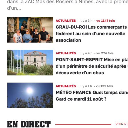
dans la ZAC Mas des Rosiers à Nîmes, avec la prom
d'un…
ACTUALITÉS
Il y a 3 h
•
vu 1147 fois
GRAU-DU-ROI Les commerçants 
fédèrent au sein d'une nouvelle
association
ACTUALITÉS
Il y a 4 h
•
vu 274 fois
PONT-SAINT-ESPRIT Mise en pl
d'un périmètre de sécurité après 
découverte d'un obus
ACTUALITÉS
Il y a 1 h
•
vu 129 fois
MÉTÉO FRANCE Quel temps dans
Gard ce mardi 11 août ?
EN DIRECT
VOIR P