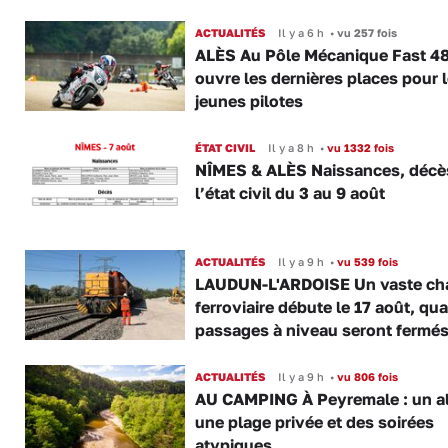
ACTUALITÉS
Il y a 6 h
•
vu 257 fois
ALÈS Au Pôle Mécanique Fast 4
ouvre les dernières places pour 
jeunes pilotes
ÉTAT CIVIL
Il y a 8 h
•
vu 1332 fois
NÎMES & ALÈS Naissances, décès
l’état civil du 3 au 9 août
ACTUALITÉS
Il y a 9 h
•
vu 539 fois
LAUDUN-L'ARDOISE Un vaste cha
ferroviaire débute le 17 août, qua
passages à niveau seront fermé
ACTUALITÉS
Il y a 9 h
•
vu 806 fois
AU CAMPING À Peyremale : un a
une plage privée et des soirées
atypiques