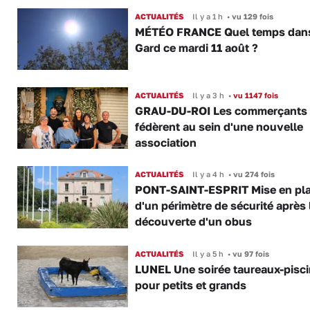
ACTUALITÉS
Il y a 1 h
•
vu 129 fois
MÉTÉO FRANCE Quel temps dans
Gard ce mardi 11 août ?
ACTUALITÉS
Il y a 3 h
•
vu 1147 fois
GRAU-DU-ROI Les commerçants 
fédèrent au sein d'une nouvelle
association
ACTUALITÉS
Il y a 4 h
•
vu 274 fois
PONT-SAINT-ESPRIT Mise en pl
d'un périmètre de sécurité après 
découverte d'un obus
ACTUALITÉS
Il y a 5 h
•
vu 97 fois
LUNEL Une soirée taureaux-pisc
pour petits et grands