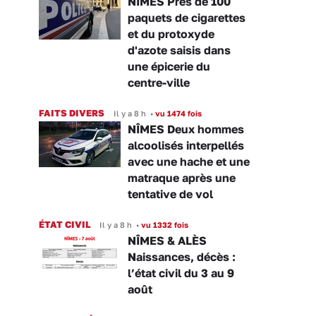
NÎMES Près de 100
paquets de cigarettes
et du protoxyde
d'azote saisis dans
une épicerie du
centre-ville
FAITS DIVERS
Il y a 8 h
•
vu 1474 fois
NÎMES Deux hommes
alcoolisés interpellés
avec une hache et une
matraque après une
tentative de vol
ÉTAT CIVIL
Il y a 8 h
•
vu 1332 fois
NÎMES & ALÈS
Naissances, décès :
l’état civil du 3 au 9
août